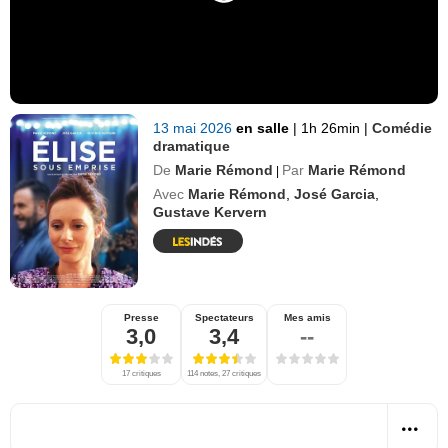
13 mai 2026
en salle
|
1h 26min
|
Comédie
dramatique
De
Marie Rémond
Par
Marie Rémond
|
Avec
Marie Rémond
,
José Garcia
,
Gustave Kervern
Presse
Spectateurs
Mes amis
3,0
3,4
--
17 critiques
114 notes, 27 critiques