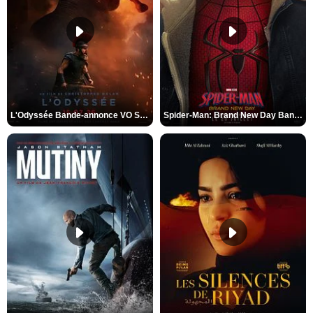
L'Odyssée Bande-annonce VO STFR
Spider-Man: Brand New Day Bande-annonce VO STFR