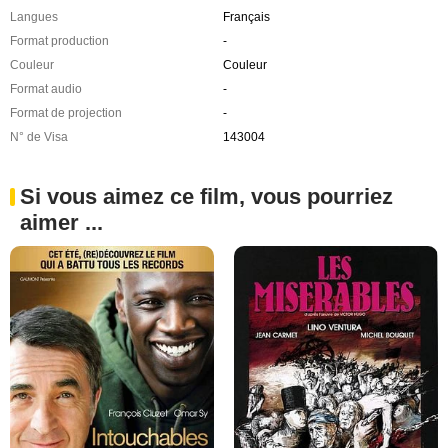
Langues
Français
Format production
-
Couleur
Couleur
Format audio
-
Format de projection
-
N° de Visa
143004
Si vous aimez ce film, vous pourriez
aimer ...