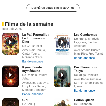
Dernières actus ciné Box Office
Films de la semaine
du 5 août 2026
La Pat' Patrouille :
Les Gendarmes
Le film mission
De François Prévôt-
Dino
Leygonie, Stephan
De Cal Brunker
Archinard
Avec Rain Janjua,
Avec Arnaud Ducret,
Carter Young,
Marc Riso, Fred Testot
Mckenna Grace
Bande-annonce
Bande-annonce
Kyma, l’onde
Des Fleurs pour
mystérieuse
Tokyo
De Romain Daudet-
De Yuiga Danzuka
Jahan
Avec Kodai Kurosaki,
Avec Jules Lefebvre,
Ken'ichi Endô, Haruka
Lucy Loste Berset,
Igawa
Mamadou Haïdara
Bande-annonce
Bande-annonce
Girl
Cotton Queen
De Shu Qi
De Suzannah