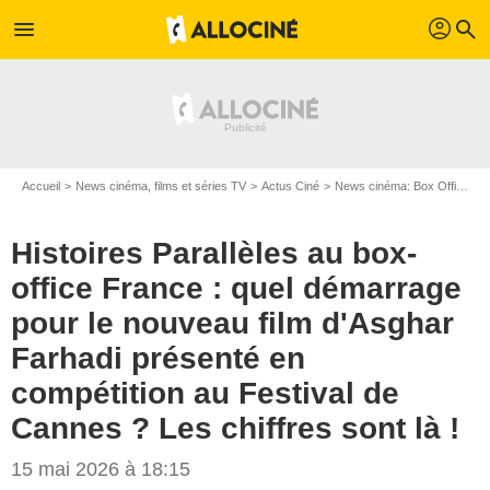
profil
menu
search
Accueil
News cinéma, films et séries TV
Actus Ciné
News cinéma: Box Office
H
Histoires Parallèles au box-
office France : quel démarrage
pour le nouveau film d'Asghar
Farhadi présenté en
compétition au Festival de
Cannes ? Les chiffres sont là !
15 mai 2026 à 18:15