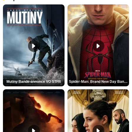
Mutiny Bande-annonce VO STFR
Spider-Man: Brand New Day Bande-annonce VO STFR