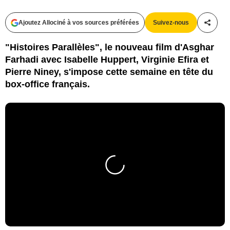
Ajoutez Allociné à vos sources préférées
Suivez-nous
Partag
"Histoires Parallèles", le nouveau film d'Asghar
Farhadi avec Isabelle Huppert, Virginie Efira et
Pierre Niney, s'impose cette semaine en tête du
box-office français.