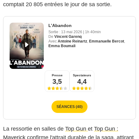
comptait 20 805 entrées le jour de sa sortie.
L’Abandon
Sortie :
13 mai 2026
|
1h 40min
De
Vincent Garenq
Avec
Antoine Reinartz
,
Emmanuelle Bercot
,
Emma Boumali
Presse
Spectateurs
3,5
4,4
SÉANCES (40)
La ressortie en salles de
Top Gun
et
Top Gun :
Maverick
confirme l'attrait durable de la saga, attirant