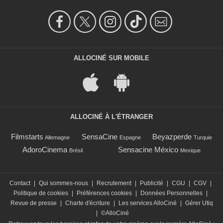
ALLOCINÉ SUR MOBILE
ALLOCINÉ À L'ÉTRANGER
Filmstarts
SensaCine
Beyazperde
Allemagne
Espagne
Turquie
AdoroCinema
Sensacine México
Brésil
Mexique
Contact
|
Qui sommes-nous
|
Recrutement
|
Publicité
|
CGU
|
CGV
|
Politique de cookies
|
Préférences cookies
|
Données Personnelles
|
Revue de presse
|
Charte d'écriture
|
Les services AlloCiné
|
Gérer Utiq
|
©AlloCiné