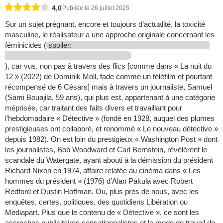
4,0
Publiée le 26 juillet 2025
Sur un sujet prégnant, encore et toujours d’actualité, la toxicité
masculine, le réalisateur a une approche originale concernant les
féminicides (
spoiler:
), car vus, non pas à travers des flics [comme dans « La nuit du
12 » (2022) de Dominik Moll, fade comme un téléfilm et pourtant
récompensé de 6 Césars] mais à travers un journaliste, Samuel
(Sami Bouajila, 59 ans), qui plus est, appartenant à une catégorie
méprisée, car traitant des faits divers et travaillant pour
l’hebdomadaire « Détective » (fondé en 1928, auquel des plumes
prestigieuses ont collaboré, et renommé « Le nouveau détective »
depuis 1982). On est loin du prestigieux « Washington Post » dont
les journalistes, Bob Woodward et Carl Bernstein, révélèrent le
scandale du Watergate, ayant abouti à la démission du président
Richard Nixon en 1974, affaire relatée au cinéma dans « Les
hommes du président » (1976) d’Alan Pakula avec Robert
Redford et Dustin Hoffman. Ou, plus prés de nous, avec les
enquêtes, certes, politiques, des quotidiens Libération ou
Mediapart. Plus que le contenu de « Détective », ce sont les
accroches publicitaires sensationnalistes et le mode de travail de