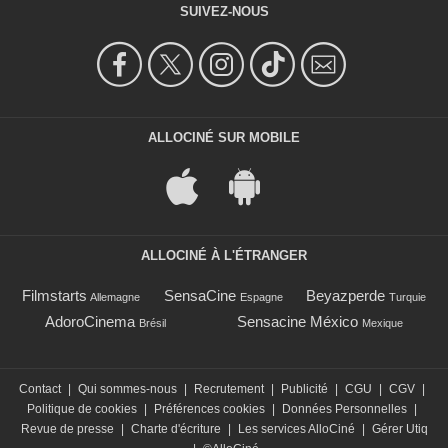
SUIVEZ-NOUS
ALLOCINÉ SUR MOBILE
ALLOCINÉ À L'ÉTRANGER
Filmstarts
SensaCine
Beyazperde
Allemagne
Espagne
Turquie
AdoroCinema
Sensacine México
Brésil
Mexique
Contact
|
Qui sommes-nous
|
Recrutement
|
Publicité
|
CGU
|
CGV
|
Politique de cookies
|
Préférences cookies
|
Données Personnelles
|
Revue de presse
|
Charte d'écriture
|
Les services AlloCiné
|
Gérer Utiq