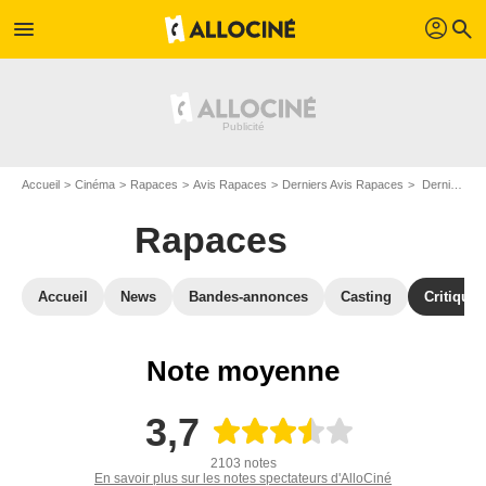
profil
menu
search
Accueil
Cinéma
Rapaces
Avis Rapaces
Derniers Avis Rapaces
Derniers Avis : Rapaces - Page 6
Rapaces
Accueil
News
Bandes-annonces
Casting
Critiques
Note moyenne
3,7
2103 notes
En savoir plus sur les notes spectateurs d'AlloCiné