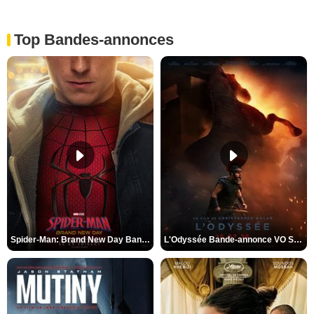
Top Bandes-annonces
Spider-Man: Brand New Day Bande-annonce VO STFR
L'Odyssée Bande-annonce VO STFR