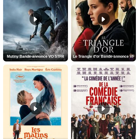
Mutiny Bande-annonce VO STFR
Le Triangle d'or Bande-annonce VF