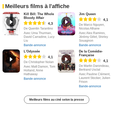
Meilleurs films à l'affiche
Kill Bill: The Whole
Jim Queen
Bloody Affair
4,1
4,3
De Marco Nguyen,
De Quentin Tarantino
Nicolas Athane
Avec Uma Thurman,
Avec Alex Ramires,
David Carradine, Lucy
Jérémy Gillet, Shirley
Liu
Souagnon
Bande-annonce
Bande-annonce
L'Odyssée
De la Comédie-
Française
4,1
4,1
De Christopher Nolan
De Martin Darondeau,
Avec Matt Damon, Tom
Bertrand Usclat
Holland, Anne
Hathaway
Avec Pauline Clément,
Laurent Stocker, Julien
Bande-annonce
Frison
Bande-annonce
Meilleurs films au ciné selon la presse