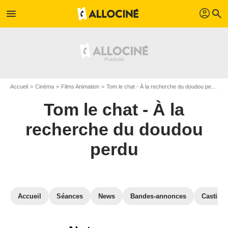
profil
menu
search
Accueil
Cinéma
Films Animation
Tom le chat - À la recherche du doudou perdu
Tom le chat - À la
recherche du doudou
perdu
Accueil
Séances
News
Bandes-annonces
Casting