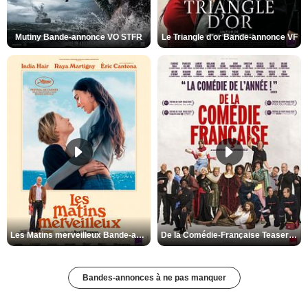
Mutiny Bande-annonce VO STFR
Le Triangle d'or Bande-annonce VF
Les Matins merveilleux Bande-annonce VF
De la Comédie-Française Teaser VF
Bandes-annonces à ne pas manquer