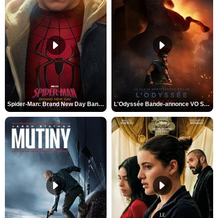
Spider-Man: Brand New Day Bande-annonce VO STFR
L'Odyssée Bande-annonce VO STFR