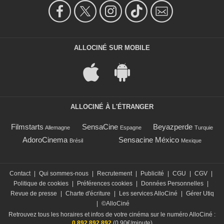
ALLOCINÉ SUR MOBILE
ALLOCINÉ À L'ÉTRANGER
Filmstarts
SensaCine
Beyazperde
Allemagne
Espagne
Turquie
AdoroCinema
Sensacine México
Brésil
Mexique
Contact
|
Qui sommes-nous
|
Recrutement
|
Publicité
|
CGU
|
CGV
|
Politique de cookies
|
Préférences cookies
|
Données Personnelles
|
Revue de presse
|
Charte d'écriture
|
Les services AlloCiné
|
Gérer Utiq
|
©AlloCiné
Retrouvez tous les horaires et infos de votre cinéma sur le numéro AlloCiné :
0 892 892 892
(0,90€/minute)