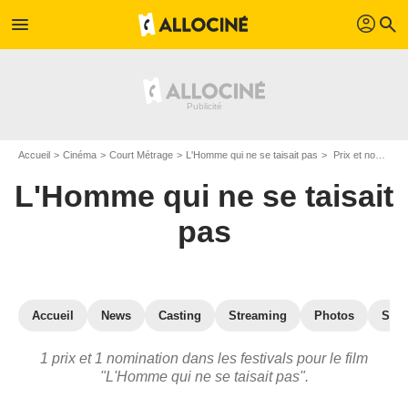
profil
menu
search
Accueil
Cinéma
Court Métrage
L'Homme qui ne se taisait pas
Prix et nominations pour L'Homme qui ne se taisait pas
L'Homme qui ne se taisait
pas
Accueil
News
Casting
Streaming
Photos
Secr
1 prix et 1 nomination dans les festivals pour le film
"L'Homme qui ne se taisait pas".