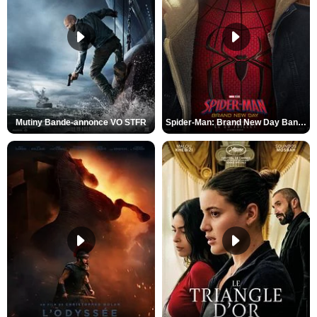
Mutiny Bande-annonce VO STFR
Spider-Man: Brand New Day Bande-annonce VO STFR