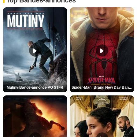
Top Bandes-annonces
Mutiny Bande-annonce VO STFR
Spider-Man: Brand New Day Bande-annonce VO STFR