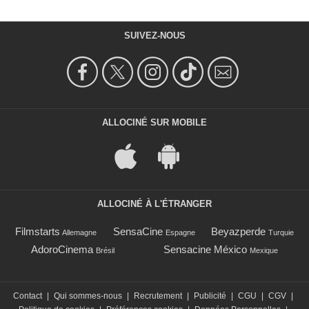
SUIVEZ-NOUS
ALLOCINÉ SUR MOBILE
ALLOCINÉ À L'ÉTRANGER
Filmstarts
SensaCine
Beyazperde
Allemagne
Espagne
Turquie
AdoroCinema
Sensacine México
Brésil
Mexique
Contact
|
Qui sommes-nous
|
Recrutement
|
Publicité
|
CGU
|
CGV
|