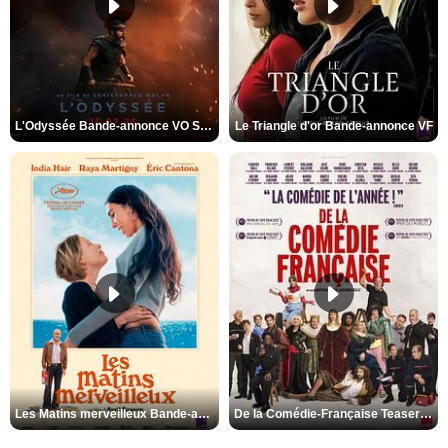
L'Odyssée Bande-annonce VO STFR
Le Triangle d'or Bande-annonce VF
Les Matins merveilleux Bande-annonce VF
De la Comédie-Française Teaser VF