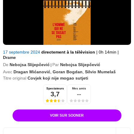
17 septembre 2024
directement à la télévision
|
0h 14min
|
Drame
De
Nebojsa Slijepčević
Par
Nebojsa Slijepčević
|
Avec
Dragan Mićanović
,
Goran Bogdan
,
Silvio Mumelaš
Titre original
Covjek koji nije mogao sutjeti
Spectateurs
Mes amis
3,7
--
VOIR SUR SOONER