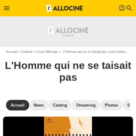
profil
menu
search
Accueil
Cinéma
Court Métrage
L'Homme qui ne se taisait pas court-métrage de Nebojsa Slijepčević
L'Homme qui ne se taisait
pas
Accueil
News
Casting
Streaming
Photos
Secr