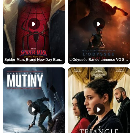
Spider-Man: Brand New Day Bande-annonce VO STFR
L'Odyssée Bande-annonce VO STFR