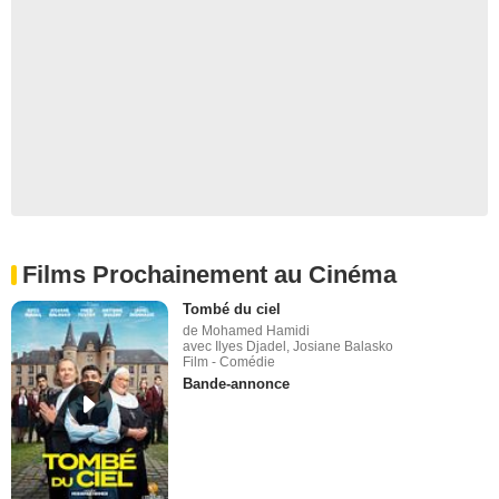
Films Prochainement au Cinéma
Tombé du ciel
de Mohamed Hamidi
avec Ilyes Djadel, Josiane Balasko
Film - Comédie
Bande-annonce