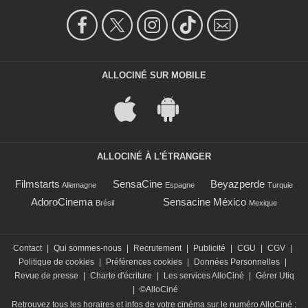
ALLOCINÉ SUR MOBILE
ALLOCINÉ À L'ÉTRANGER
Filmstarts
SensaCine
Beyazperde
Allemagne
Espagne
Turquie
AdoroCinema
Sensacine México
Brésil
Mexique
Contact
|
Qui sommes-nous
|
Recrutement
|
Publicité
|
CGU
|
CGV
|
Politique de cookies
|
Préférences cookies
|
Données Personnelles
|
Revue de presse
|
Charte d'écriture
|
Les services AlloCiné
|
Gérer Utiq
|
©AlloCiné
Retrouvez tous les horaires et infos de votre cinéma sur le numéro AlloCiné :