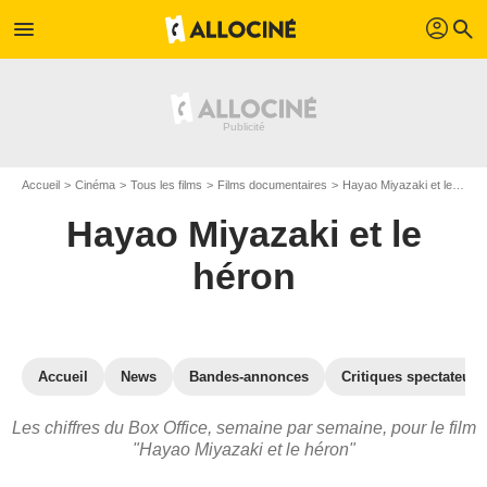
profil
menu
search
Accueil
Cinéma
Tous les films
Films documentaires
Hayao Miyazaki et le héron
Hayao Miyazaki et le
héron
Accueil
News
Bandes-annonces
Critiques spectateurs
Les chiffres du Box Office, semaine par semaine, pour le film
"Hayao Miyazaki et le héron"