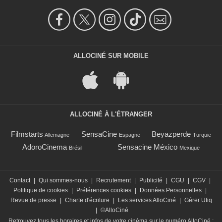
ALLOCINÉ SUR MOBILE
ALLOCINÉ À L'ÉTRANGER
Filmstarts
SensaCine
Beyazperde
Allemagne
Espagne
Turquie
AdoroCinema
Sensacine México
Brésil
Mexique
Contact
|
Qui sommes-nous
|
Recrutement
|
Publicité
|
CGU
|
CGV
|
Politique de cookies
|
Préférences cookies
|
Données Personnelles
|
Revue de presse
|
Charte d'écriture
|
Les services AlloCiné
|
Gérer Utiq
|
©AlloCiné
Retrouvez tous les horaires et infos de votre cinéma sur le numéro AlloCiné :