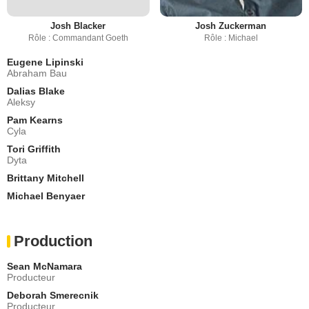
Josh Blacker
Josh Zuckerman
Rôle : Commandant Goeth
Rôle : Michael
Eugene Lipinski
Abraham Bau
Dalias Blake
Aleksy
Pam Kearns
Cyla
Tori Griffith
Dyta
Brittany Mitchell
Michael Benyaer
Production
Sean McNamara
Producteur
Deborah Smerecnik
Producteur