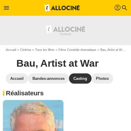
profil
menu
search
Accueil
Cinéma
Tous les films
Films Comédie dramatique
Bau, Artist at War
C
Bau, Artist at War
Accueil
Bandes-annonces
Casting
Photos
Réalisateurs