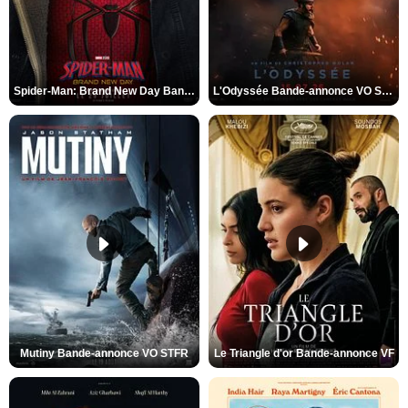
Spider-Man: Brand New Day Bande-annonce VO STFR
L'Odyssée Bande-annonce VO STFR
Mutiny Bande-annonce VO STFR
Le Triangle d'or Bande-annonce VF