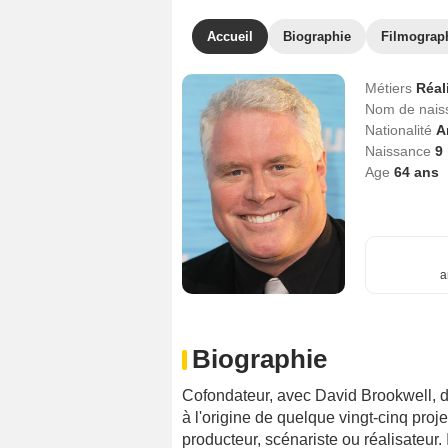
Accueil
Biographie
Filmograp
Métiers
Réal
Nom de nai
Nationalité
A
Naissance
9
Age
64
ans
a
Biographie
Cofondateur, avec David Brookwell, 
à l'origine de quelque vingt-cinq proje
producteur, scénariste ou réalisateur.