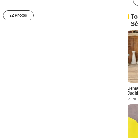
To
22 Photos
Sé
Demai
Judit
jeudi 