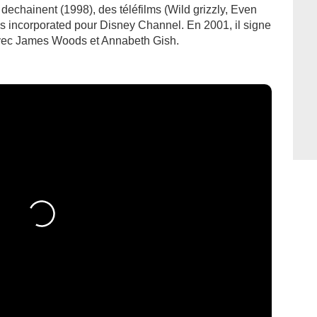
echainent (1998), des téléfilms (Wild grizzly, Even
s incorporated pour Disney Channel. En 2001, il signe
avec James Woods et Annabeth Gish.