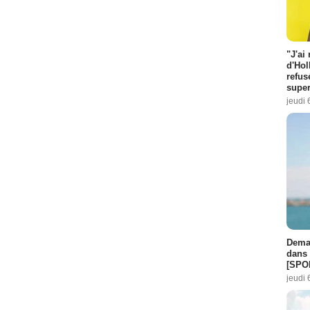
"J'ai
d'Hol
refus
super
jeudi 
Demai
dans 
[SPO
jeudi 