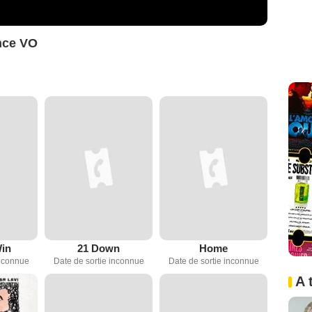
nce VO
Win
21 Down
Home
inconnue
Date de sortie inconnue
Date de sortie inconnue
A 