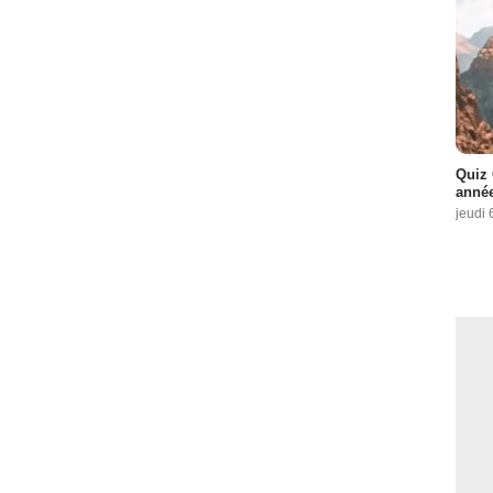
Quiz 
année
jeudi 