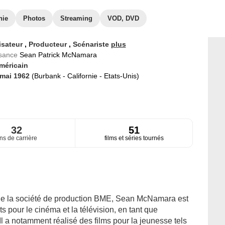
hie
Photos
Streaming
VOD, DVD
isateur
,
Producteur
,
Scénariste
plus
ssance
Sean Patrick McNamara
méricain
 mai 1962
(Burbank - Californie - Etats-Unis)
32
51
ns de carrière
films et séries tournés
de la société de production BME, Sean McNamara est
ts pour le cinéma et la télévision, en tant que
 Il a notamment réalisé des films pour la jeunesse tels