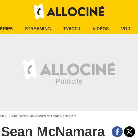
ÉRIES
STREAMING
TVACTU
VIDÉOS
VOD
ain
Sean Patrick McNamara dit Sean McNamara
Sean McNamara