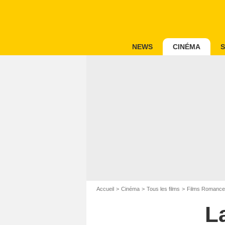
NEWS
CINÉMA
S
Accueil
Cinéma
Tous les films
Films Romance
L