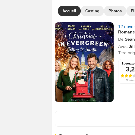
Accueil
Casting
Photos
Fi
12 nove
Romanc
De
Sean
Avec
Jil
Titre ori
Spectate
3,2
32 notes