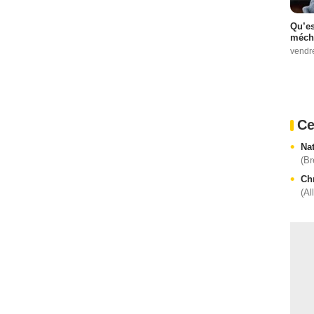
Qu’es
méch
vendr
Ce
Na
(Br
Chr
(Al