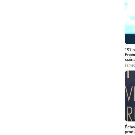
"S'il
Freem
scéna
samed
Échec
produ