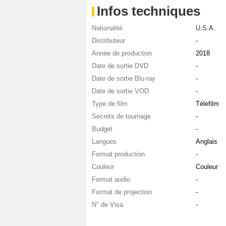
Infos techniques
Nationalité
U.S.A.
Distributeur
-
Année de production
2018
Date de sortie DVD
-
Date de sortie Blu-ray
-
Date de sortie VOD
-
Type de film
Télefilm
Secrets de tournage
-
Budget
-
Langues
Anglais
Format production
-
Couleur
Couleur
Format audio
-
Format de projection
-
N° de Visa
-