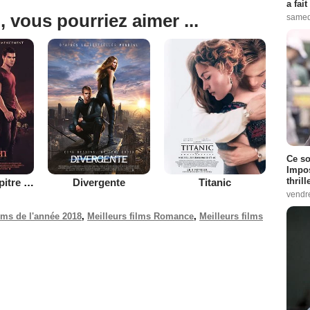
a fai
, vous pourriez aimer ...
samed
Ce so
Impos
thrill
Twilight - Chapitre 4 : Révélation 1ère partie
Divergente
Titanic
vendr
ilms de l'année 2018
,
Meilleurs films Romance
,
Meilleurs films