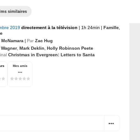
lms similaires
mbre 2019
directement à la télévision
|
1h 24min
|
Famille
,
e
 McNamara
Par
Zac Hug
|
l Wagner
,
Mark Deklin
,
Holly Robinson Peete
ginal
Christmas in Evergreen: Letters to Santa
urs
Mes amis
--