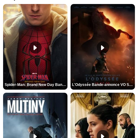
Spider-Man: Brand New Day Bande-annonce VO STFR
L'Odyssée Bande-annonce VO STFR