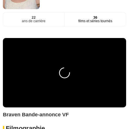
22
36
ans de carrière
films et séries tournés
Braven Bande-annonce VF
Filmographie