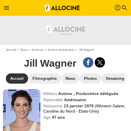
profil
menu
search
Accueil
Stars
Actrices
Actrice américaine
Jill Wagner
Jill Wagner
Accueil
Filmographie
News
Photos
Streaming
Métiers
Actrice
,
Productrice déléguée
Nationalité
Américaine
Naissance
13 janvier 1979
(Winston-Salem,
Caroline du Nord - Etats-Unis)
Age
47
ans