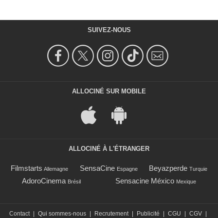
SUIVEZ-NOUS
ALLOCINÉ SUR MOBILE
ALLOCINÉ À L'ÉTRANGER
Filmstarts
SensaCine
Beyazperde
Allemagne
Espagne
Turquie
AdoroCinema
Sensacine México
Brésil
Mexique
Contact
|
Qui sommes-nous
|
Recrutement
|
Publicité
|
CGU
|
CGV
|