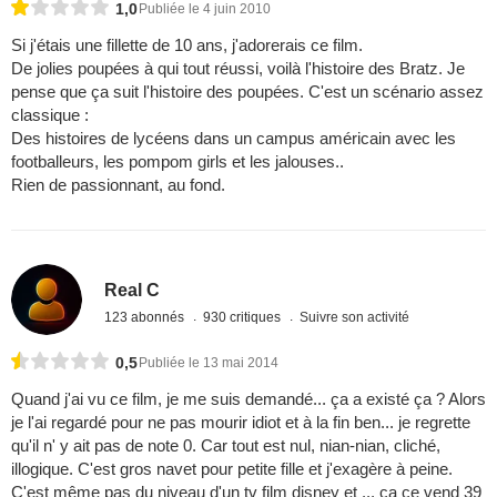
1,0
Publiée le 4 juin 2010
Si j'étais une fillette de 10 ans, j'adorerais ce film.
De jolies poupées à qui tout réussi, voilà l'histoire des Bratz. Je
pense que ça suit l'histoire des poupées. C'est un scénario assez
classique :
Des histoires de lycéens dans un campus américain avec les
footballeurs, les pompom girls et les jalouses..
Rien de passionnant, au fond.
Real C
123 abonnés
930 critiques
Suivre son activité
0,5
Publiée le 13 mai 2014
Quand j'ai vu ce film, je me suis demandé... ça a existé ça ? Alors
je l'ai regardé pour ne pas mourir idiot et à la fin ben... je regrette
qu'il n' y ait pas de note 0. Car tout est nul, nian-nian, cliché,
illogique. C'est gros navet pour petite fille et j'exagère à peine.
C'est même pas du niveau d'un tv film disney et ... ça ce vend 39