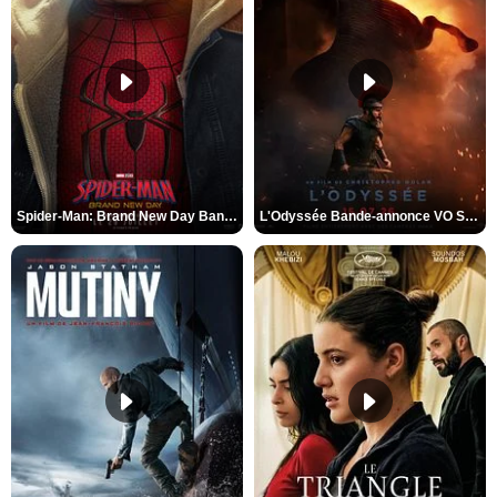
Spider-Man: Brand New Day Bande-annonce VO STFR
L'Odyssée Bande-annonce VO STFR