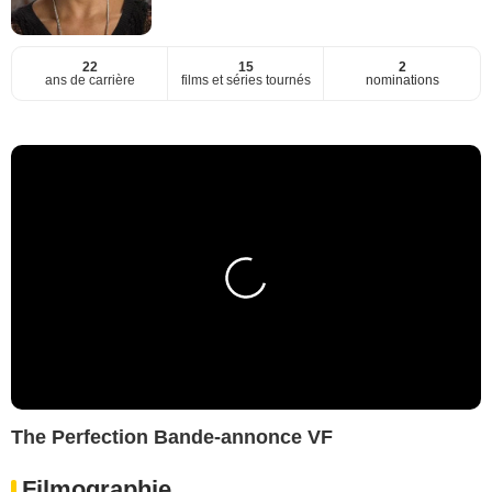
22
15
2
ans de carrière
films et séries tournés
nominations
The Perfection Bande-annonce VF
Filmographie