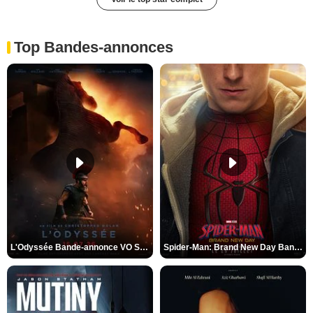
Top Bandes-annonces
L'Odyssée Bande-annonce VO STFR
Spider-Man: Brand New Day Bande-annonce VO STFR