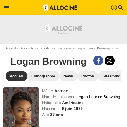
profil
menu
search
Accueil
Stars
Actrices
Actrice américaine
Logan Laurice Browning dit Logan Browning
Logan Browning
Accueil
Filmographie
News
Photos
Streaming
Métier
Actrice
Nom de naissance
Logan Laurice Browning
Nationalité
Américaine
Naissance
9 juin 1989
Age
37
ans