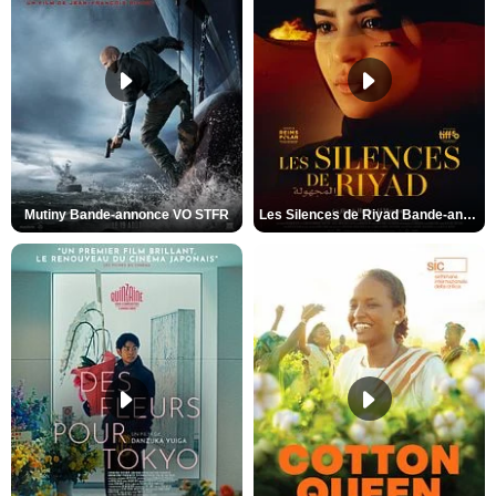
Mutiny Bande-annonce VO STFR
Les Silences de Riyad Bande-annonce VO STFR