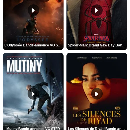
L'Odyssée Bande-annonce VO STFR
Spider-Man: Brand New Day Bande-annonce VO STFR
Mutiny Bande-annonce VO STFR
Les Silences de Riyad Bande-annonce VO STFR