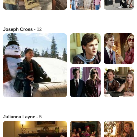
Joseph Cross
- 12
Julianna Layne
- 5