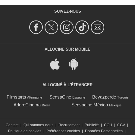
SUIVEZ-NOUS
ALLOCINÉ SUR MOBILE
ALLOCINÉ À L'ÉTRANGER
Filmstarts
SensaCine
Beyazperde
Allemagne
Espagne
Turquie
AdoroCinema
Sensacine México
Brésil
Mexique
Contact
|
Qui sommes-nous
|
Recrutement
|
Publicité
|
CGU
|
CGV
|
Politique de cookies
|
Préférences cookies
|
Données Personnelles
|