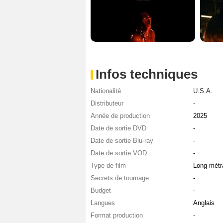
Infos techniques
Nationalité
U.S.A.
Distributeur
-
Année de production
2025
Date de sortie DVD
-
Date de sortie Blu-ray
-
Date de sortie VOD
-
Type de film
Long métr
Secrets de tournage
-
Budget
-
Langues
Anglais
Format production
-