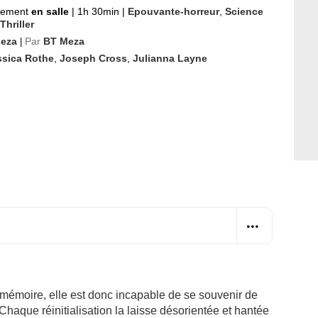
nement
en salle
|
1h 30min
|
Epouvante-horreur
,
Science
Thriller
eza
Par
BT Meza
|
ssica Rothe
,
Joseph Cross
,
Julianna Layne
a mémoire, elle est donc incapable de se souvenir de
 Chaque réinitialisation la laisse désorientée et hantée