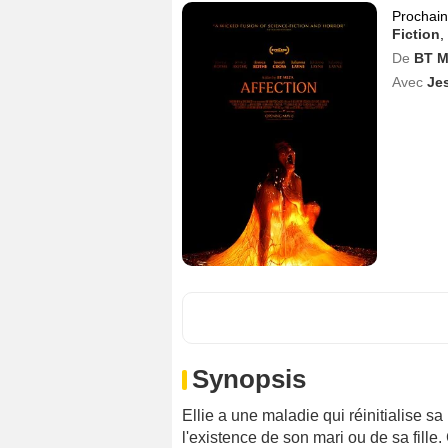
Prochai
Fiction
,
De
BT M
Avec
Je
Synopsis
Ellie a une maladie qui réinitialise s
l'existence de son mari ou de sa fille.