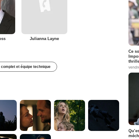
oss
Julianna Layne
Ce so
Impos
thrill
 complet et équipe technique
vendr
Qu’es
méch