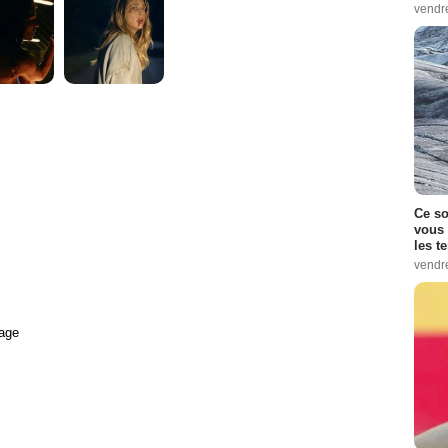
vendr
Ce so
vous 
les t
vendr
age