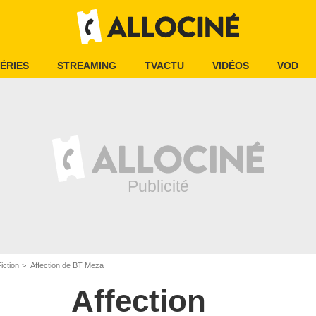
ÉRIES
STREAMING
TVACTU
VIDÉOS
VOD
iction
Affection de BT Meza
Affection