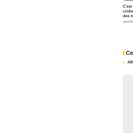
C'est
ciném
des m
vendr
Ce
Af