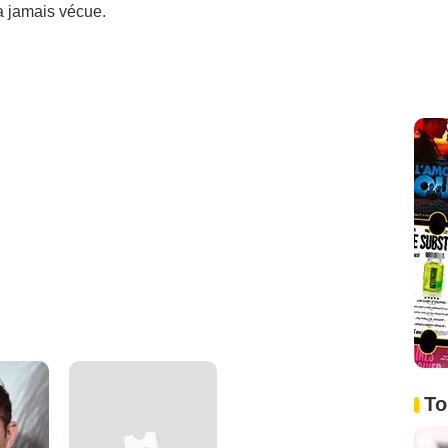
'a jamais vécue.
To