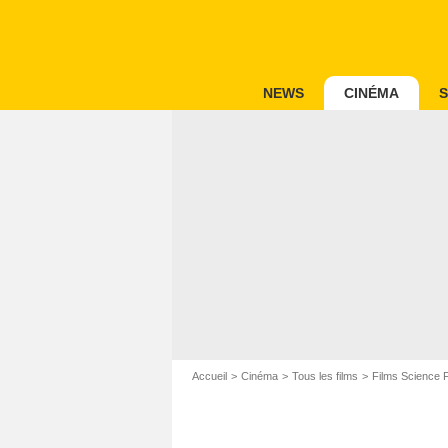
NEWS
CINÉMA
S
Accueil
Cinéma
Tous les films
Films Science F