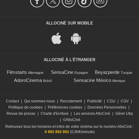
ALLOCINÉ SUR MOBILE
ALLOCINÉ À L'ÉTRANGER
Filmstarts
SensaCine
Beyazperde
Allemagne
Espagne
Turquie
AdoroCinema
Sensacine México
Brésil
Mexique
Contact
|
Qui sommes-nous
|
Recrutement
|
Publicité
|
CGU
|
CGV
|
Politique de cookies
|
Préférences cookies
|
Données Personnelles
|
Revue de presse
|
Charte d'écriture
|
Les services AlloCiné
|
Gérer Utiq
|
©AlloCiné
Retrouvez tous les horaires et infos de votre cinéma sur le numéro AlloCiné :
0 892 892 892
(0,90€/minute)