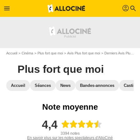
profil
menu
search
Accueil
Cinéma
Plus fort que moi
Avis Plus fort que moi
Derniers Avis Plus fort que moi
Plus fort que moi
Accueil
Séances
News
Bandes-annonces
Casting
Note moyenne
4,4
3394 notes
En savoir plus sur les notes spectateurs d'AlloCiné