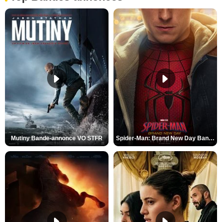
Mutiny Bande-annonce VO STFR
Spider-Man: Brand New Day Bande-annonce VO STFR