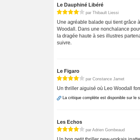
Le Dauphiné Libéré
par Thibault Liessi
Une agréable balade qui tient grâce 
Woodall. Dans une nonchalance pouvant
la dragée haute à ses illustres parten
suivre.
Le Figaro
par Constance Jamet
Un thriller aiguisé où Leo Woodall f
La critique complète est disponible sur le 
Les Echos
par Adrien Gombeaud
Un bon petit thriller new-yorkais in