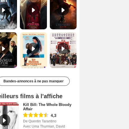
Le Triangle d'or Bande-annonce VF
Les Matins merveilleux Bande-annonce VF
De la Comédie-Française Teaser VF
Bandes-annonces à ne pas manquer
illeurs films à l'affiche
Kill Bill: The Whole Bloody
Affair
4,3
De Quentin Tarantino
Avec Uma Thurman, David