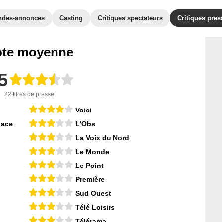
ndes-annonces
Casting
Critiques spectateurs
Critiques pres
te moyenne
5
22 titres de presse
Voici
sace
L'Obs
La Voix du Nord
Le Monde
Le Point
Première
Sud Ouest
Télé Loisirs
Télérama