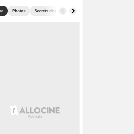
se
Photos
Secrets de tournage
Box Office