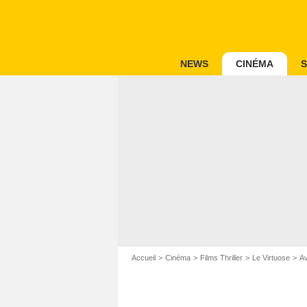
NEWS
CINÉMA
S
Accueil
Cinéma
Films Thriller
Le Virtuose
Av