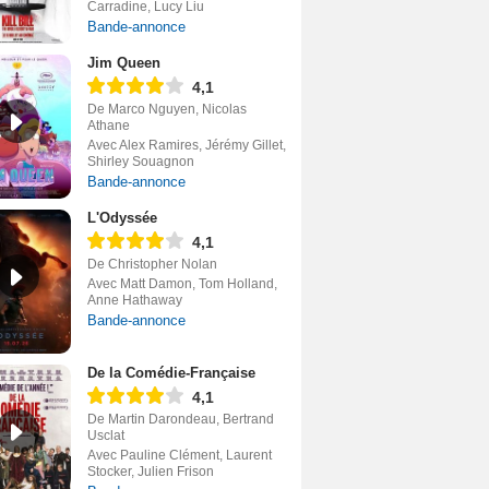
Carradine, Lucy Liu
Bande-annonce
Jim Queen
4,1
De Marco Nguyen, Nicolas
Athane
Avec Alex Ramires, Jérémy Gillet,
Shirley Souagnon
Bande-annonce
L'Odyssée
4,1
De Christopher Nolan
Avec Matt Damon, Tom Holland,
Anne Hathaway
Bande-annonce
De la Comédie-Française
4,1
De Martin Darondeau, Bertrand
Usclat
Avec Pauline Clément, Laurent
Stocker, Julien Frison