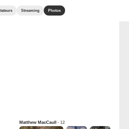
tateurs
Streaming
Photos
Matthew MacCaull
- 12