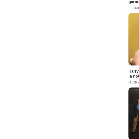
garo
mercre
Harry
la no
jeudi