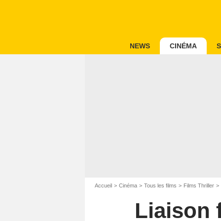
NEWS
CINÉMA
S
Accueil
Cinéma
Tous les films
Films Thriller
Liaison f