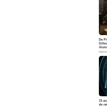
De Pi
Gille
illum
mercr
15 an
de re