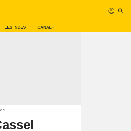
profil
search
LES INDÉS
CANAL+
ssel
 Cassel