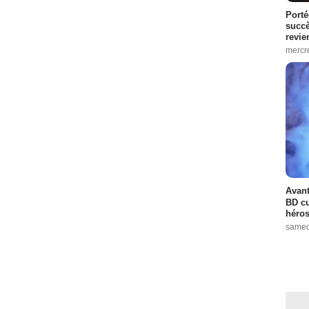
Porté
succè
revie
mercre
Avant
BD cu
héros
samed