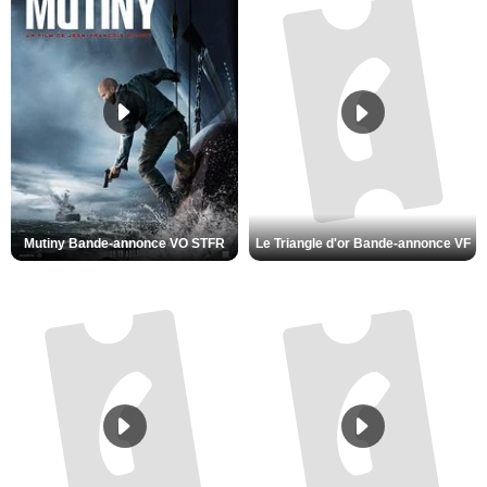
Mutiny Bande-annonce VO STFR
Le Triangle d'or Bande-annonce VF