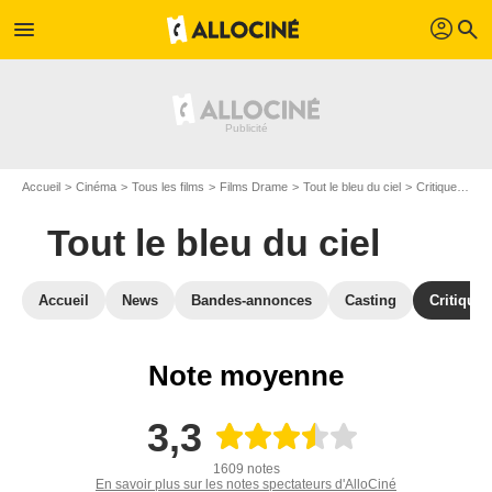
profil
menu
search
Accueil
Cinéma
Tous les films
Films Drame
Tout le bleu du ciel
Critiques Tout le bleu du ciel
Tout le bleu du ciel
Accueil
News
Bandes-annonces
Casting
Critiques
Note moyenne
3,3
1609 notes
En savoir plus sur les notes spectateurs d'AlloCiné