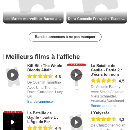
Les Matins merveilleux Bande-annonce VF
De la Comédie-Française Teaser VF
Bandes-annonces à ne pas manquer
Meilleurs films à l'affiche
Kill Bill: The Whole
La Bataille de
Bloody Affair
Gaulle - Partie 2 :
J’écris ton nom
4,6
4,5
De Quentin Tarantino
De Antonin Baudry
Avec Uma Thurman,
David Carradine, Lucy
Avec Simon Abkarian,
Liu
Niels Schneider,
Anamaria Vartolomei
Bande-annonce
Bande-annonce
La Bataille de
L'Odyssée
Gaulle - partie 1 :
4,3
L'Âge de Fer
De Christopher Nolan
4,4