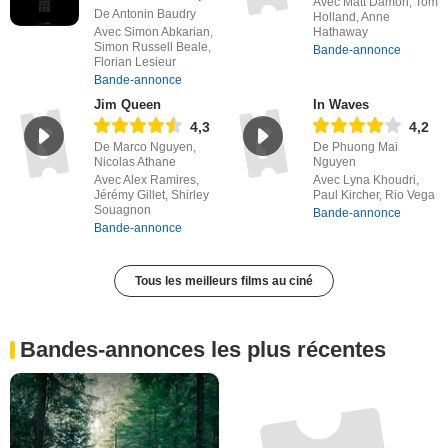
Avec Matt Damon, Tom
De Antonin Baudry
Holland, Anne
Avec Simon Abkarian,
Hathaway
Simon Russell Beale,
Bande-annonce
Florian Lesieur
Bande-annonce
Jim Queen
In Waves
4,3
4,2
De Marco Nguyen,
De Phuong Mai
Nicolas Athane
Nguyen
Avec Alex Ramires,
Avec Lyna Khoudri,
Jérémy Gillet, Shirley
Paul Kircher, Rio Vega
Souagnon
Bande-annonce
Bande-annonce
Tous les meilleurs films au ciné
Bandes-annonces les plus récentes