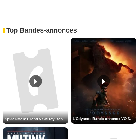
Top Bandes-annonces
Spider-Man: Brand New Day Bande-annonce VO STFR
L'Odyssée Bande-annonce VO STFR