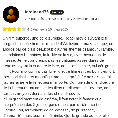
ferdinand75
727 abonnés
4 495 critiques
Suivre son activité
4,0
Publiée le 19 mars 2025
Un film superbe, une belle surprise. Road- movie suivant le fil
rouge d’un jeune homme malade d’ Alzheimer , mais pas que, qui
aborde par ce biais beaucoup d’autres thèmes : l’amour , l’amitié,
les relations humaines, la futilité de la vie, avec beaucoup de
finesse. Je ne comprends pas les critiques assez dures de
certains, ayant lu et adoré le livre, dont il est inspiré, qui dénigre le
film . Pour moi qui n’ai pas lu le livre, ce film est très bon, très fort,
très « original », et magnifiquement interprété. Je ne sais pas si
j’aurais aimé le livre, et peu m’importe. Combien de chef d’œuvre
de la littérature ont donné des films médiocres, et l’inverse, des
romans moyens donnant des chefs d’œuvre.
Ici un grand moment de cinéma, il faut noter la fantastique
interprétation des 2 jeunes gens et tout particulièrement de
Camille Lou, formidable de délicatesse, de puissance,
d’humanité, mais aussi de féminité. Quelle grande actrice, elle