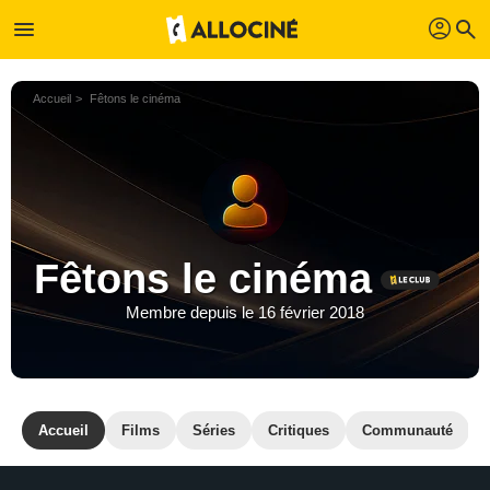
profil
menu
search
Accueil
Fêtons le cinéma
Fêtons le cinéma
Membre depuis le 16 février 2018
Accueil
Films
Séries
Critiques
Communauté