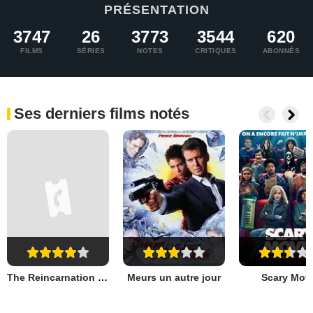
PRÉSENTATION
3747
26
3773
3544
620
FILMS
SÉRIES
NOTES
CRITIQUES
ABONNÉS
Ses derniers films notés
The Reincarnation of Peter Proud
Meurs un autre jour
Scary Mov