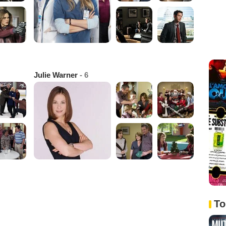
Julie Warner
- 6
To