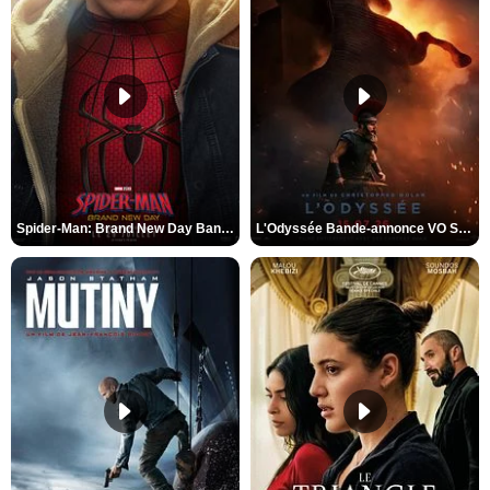
Spider-Man: Brand New Day Bande-annonce VO STFR
L'Odyssée Bande-annonce VO STFR