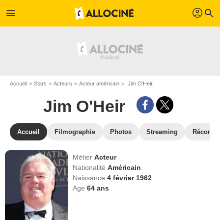
profil
menu
search
Accueil
Stars
Acteurs
Acteur américain
Jim O'Heir
Jim O'Heir
Accueil
Filmographie
Photos
Streaming
Récompe
Métier
Acteur
Nationalité
Américain
Naissance
4 février 1962
Age
64
ans