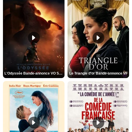
L'Odyssée Bande-annonce VO STFR
Le Triangle d'or Bande-annonce VF