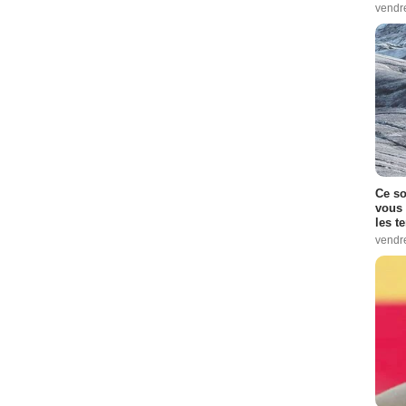
vendr
Ce so
vous 
les t
vendr