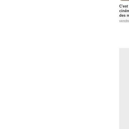
C'est
ciném
des m
vendr