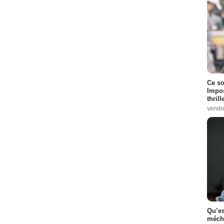
Ce so
Impos
thrill
vendr
Qu’es
méch