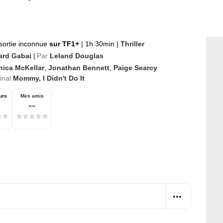
sortie inconnue
sur TF1+
|
1h 30min
|
Thriller
ard Gabai
Par
Leland Douglas
|
nica McKellar
,
Jonathan Bennett
,
Paige Searcy
ginal
Mommy, I Didn't Do It
urs
Mes amis
--