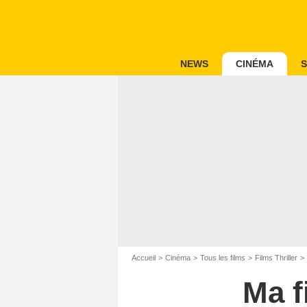
NEWS
CINÉMA
S
Accueil
Cinéma
Tous les films
Films Thriller
Ma f