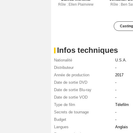
Rôle : Ellen Plainview
Rôle : Ben Sa
Casting
Infos techniques
Nationalité
U.S.A.
Distributeur
-
Année de production
2017
Date de sortie DVD
-
Date de sortie Blu-ray
-
Date de sortie VOD
-
Type de film
Télefilm
Secrets de tournage
-
Budget
-
Langues
Anglais