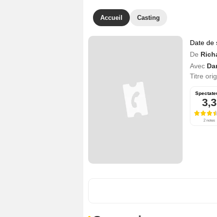
Accueil
Casting
Date de 
De
Rich
Avec
Da
Titre ori
Spectate
3,3
2 notes