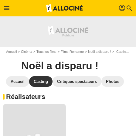
profil
menu
search
Accueil
Cinéma
Tous les films
Films Romance
Noël a disparu !
Casting Noël a disparu !
Noël a disparu !
Accueil
Casting
Critiques spectateurs
Photos
Réalisateurs