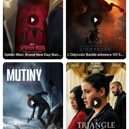
Spider-Man: Brand New Day Bande-annonce VO STFR
L'Odyssée Bande-annonce VO STFR