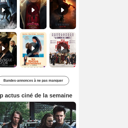
Le Triangle d'or Bande-annonce VF
Les Matins merveilleux Bande-annonce VF
De la Comédie-Française Teaser VF
Bandes-annonces à ne pas manquer
p actus ciné de la semaine