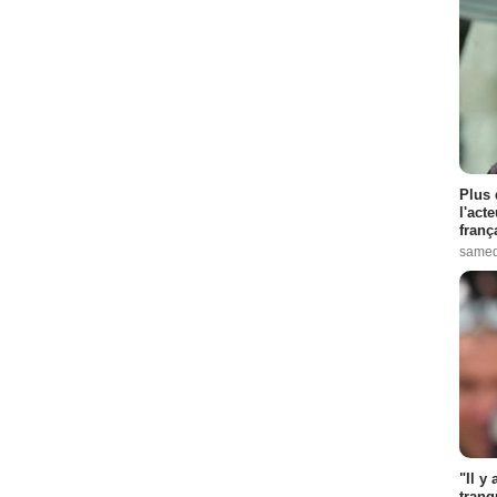
Plus 
l'act
franç
samed
"Il y
tranq