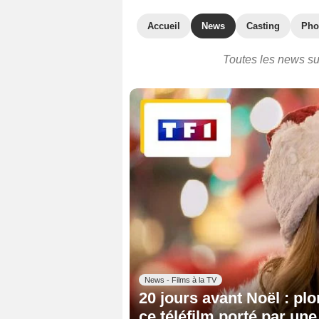
Accueil
News
Casting
Pho
Toutes les news sur
News - Films à la TV
20 jours avant Noël : plo
ce téléfilm porté par un