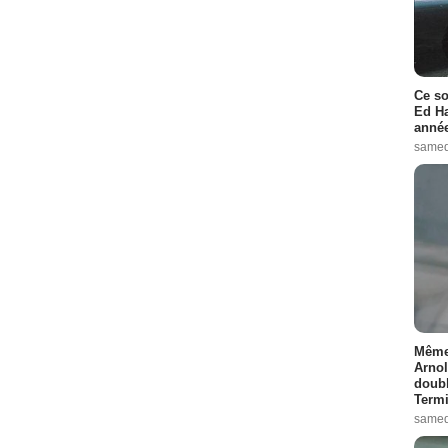
Ce so
Ed Ha
année
samed
Même 
Arnol
doubl
Termi
samed