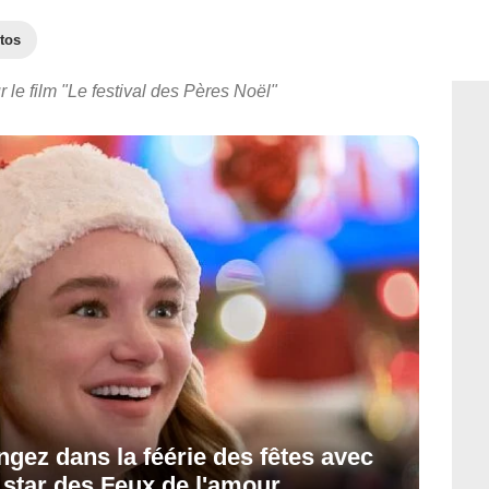
tos
 le film "Le festival des Pères Noël"
ngez dans la féérie des fêtes avec
e star des Feux de l'amour