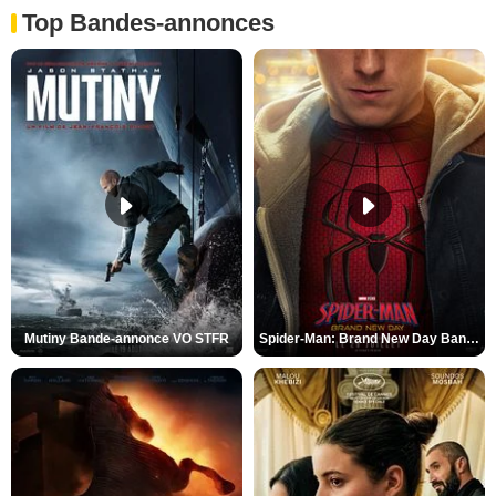
Top Bandes-annonces
Mutiny Bande-annonce VO STFR
Spider-Man: Brand New Day Bande-annonce VO STFR