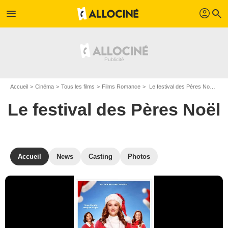
profil
menu
search
Accueil
Cinéma
Tous les films
Films Romance
Le festival des Pères Noël de Jeff Beesley
Le festival des Pères Noël
Accueil
News
Casting
Photos