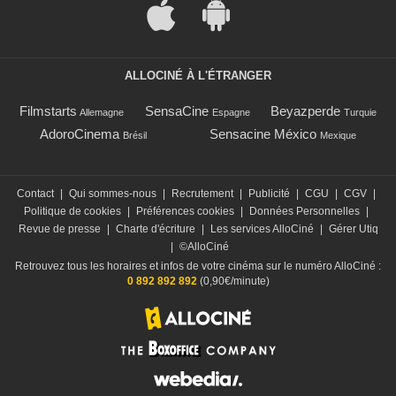
ALLOCINÉ À L'ÉTRANGER
Filmstarts
SensaCine
Beyazperde
Allemagne
Espagne
Turquie
AdoroCinema
Sensacine México
Brésil
Mexique
Contact
|
Qui sommes-nous
|
Recrutement
|
Publicité
|
CGU
|
CGV
|
Politique de cookies
|
Préférences cookies
|
Données Personnelles
|
Revue de presse
|
Charte d'écriture
|
Les services AlloCiné
|
Gérer Utiq
|
©AlloCiné
Retrouvez tous les horaires et infos de votre cinéma sur le numéro AlloCiné :
0 892 892 892
(0,90€/minute)