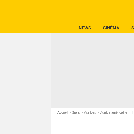
NEWS
CINÉMA
S
Accueil
Stars
Actrices
Actrice américaine
H