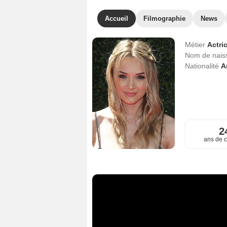
Accueil
Filmographie
News
Métier
Actri
Nom de nai
Nationalité
A
2
ans de c