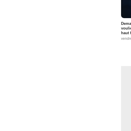
Demai
vouli
haut 
vendr