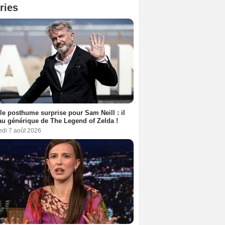
ries
le posthume surprise pour Sam Neill : il
au générique de The Legend of Zelda !
edi 7 août 2026