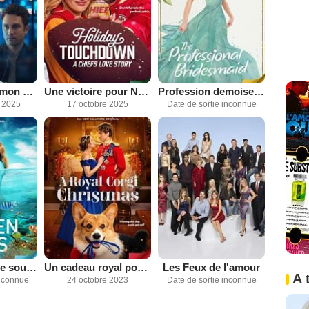
Arnaquée par mon petit ami
Une victoire pour Noël
Profession demoiselle d'honneur
 2025
17 octobre 2025
Date de sortie inconnue
Coup de foudre sous l'océan
Un cadeau royal pour Noël
Les Feux de l'amour
A 
inconnue
24 octobre 2023
Date de sortie inconnue