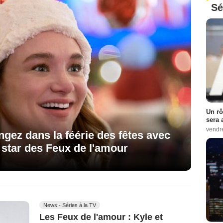
Sé
Un rô
sera 
vendr
ngez dans la féérie des fêtes avec
e star des Feux de l'amour
News - Séries à la TV
Les Feux de l'amour : Kyle et