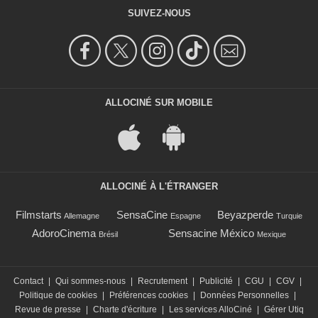
SUIVEZ-NOUS
ALLOCINÉ SUR MOBILE
ALLOCINÉ À L'ÉTRANGER
Filmstarts
SensaCine
Beyazperde
Allemagne
Espagne
Turquie
AdoroCinema
Sensacine México
Brésil
Mexique
Contact
|
Qui sommes-nous
|
Recrutement
|
Publicité
|
CGU
|
CGV
|
Politique de cookies
|
Préférences cookies
|
Données Personnelles
|
Revue de presse
|
Charte d'écriture
|
Les services AlloCiné
|
Gérer Utiq