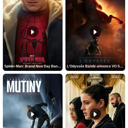
Spider-Man: Brand New Day Bande-annonce VO STFR
L'Odyssée Bande-annonce VO STFR