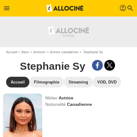
profil
menu
search
Accueil
Stars
Actrices
Actrice canadienne
Stephanie Sy
Stephanie Sy
Accueil
Filmographie
Streaming
VOD, DVD
Métier
Actrice
Nationalité
Canadienne