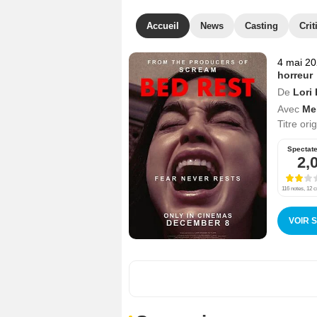
Accueil
News
Casting
Crit
4 mai 2
horreur
De
Lori
Avec
Mel
Titre ori
Spectat
2,
116 notes, 12 c
VOIR 