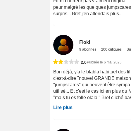
Film d horreur pas vraiment original...
peur malgré les quelques jumpscares.
surpris... Bref j'en attendais plus...
Floki
9 abonnés
200 critiques
Su
2,0
Publiée le 6 mai 2023
Bon déjà, y'a le blabla habituel des fi
c'est-à-dire "nouvel GRANDE maison, j
"jumpscares" qui peuvent être sympa 
utilisé... Et c'est le cas ici en plus
"mais tu es folle olalal" Bref cliché ba
Lire plus