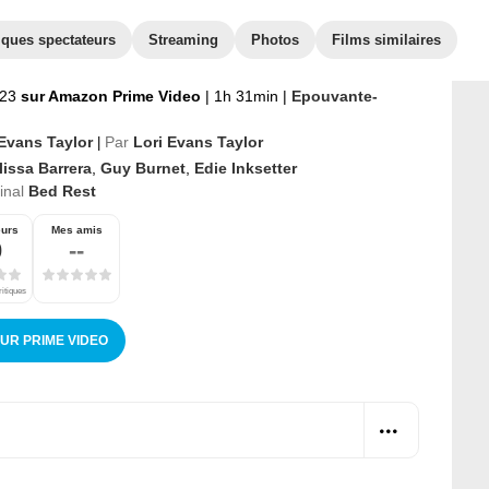
iques spectateurs
Streaming
Photos
Films similaires
023
sur Amazon Prime Video
|
1h 31min
|
Epouvante-
 Evans Taylor
Par
Lori Evans Taylor
|
issa Barrera
,
Guy Burnet
,
Edie Inksetter
ginal
Bed Rest
eurs
Mes amis
0
--
ritiques
SUR PRIME VIDEO