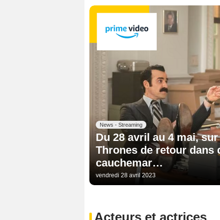
News - Streaming
Du 28 avril au 4 mai, su
Thrones de retour dans d
cauchemar…
vendredi 28 avril 2023
Acteurs et actrices