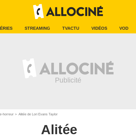
ÉRIES
STREAMING
TVACTU
VIDÉOS
VOD
e-horreur
Alitée de Lori Evans Taylor
Alitée