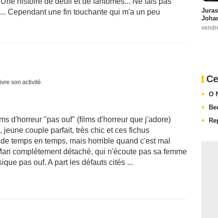
 Une histoire de deuil et de fantômes... Ne fais pas
Juras
.. Cependant une fin touchante qui m'a un peu
Johan
vendr
Ce
ivre son activité
O 
Be
lms d'horreur "pas ouf" (films d'horreur que j'adore)
Re
eune couple parfait, très chic et ces fichus
de temps en temps, mais horrible quand c'est mal
 du Mari complétement détaché, qui n'écoute pas sa femme
sique pas ouf. A part les défauts cités ...