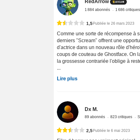
RedArrow
1 884 abonnés
1 686 critique
1,5
Publiée le 26 mars 2023
Comme une sorte de récompense à ses
derniers "Scream" offrent une opportu
d'actrice dans un nouveau rôle d'héro
coups de couteau de Ghostface. On la
la grossesse contrariée l'oblige à res
...
Lire plus
Dx M.
89 abonnés
823 critiques
S
2,5
Publiée le 6 mai 2023