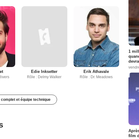
1 mil
quand
devra
vendr
et
Edie Inksetter
Erik Athavale
Rivers
Rôle : Delmy Walker
Rôle : Dr. Meadows
 complet et équipe technique
s
Après
film 