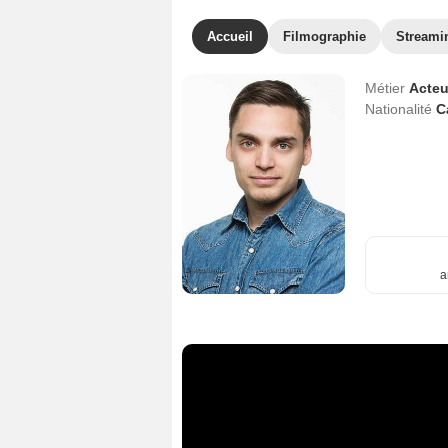
Accueil
Filmographie
Streami
Métier
Acteu
Nationalité
C
a