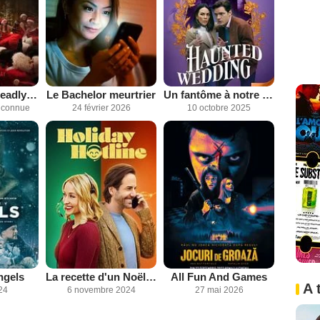
Silent Night, Deadly Night
Le Bachelor meurtrier
Un fantôme à notre mariage
inconnue
24 février 2026
10 octobre 2025
ngels
La recette d'un Noël parfait
All Fun And Games
A 
24
6 novembre 2024
27 mai 2026