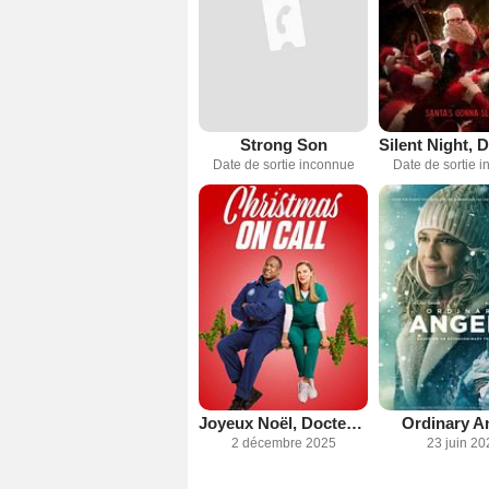
Strong Son
Date de sortie inconnue
Date de sortie 
Joyeux Noël, Docteur Williams !
Ordinary A
2 décembre 2025
23 juin 20