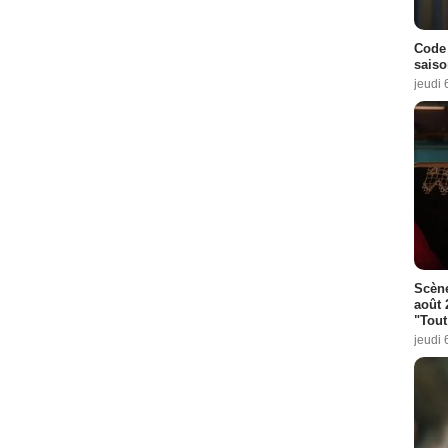
Code 
saiso
jeudi 
Scène
août 
"Tout
jeudi 