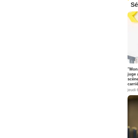
Sé
"Mon 
juge 
scène
carri
jeudi 