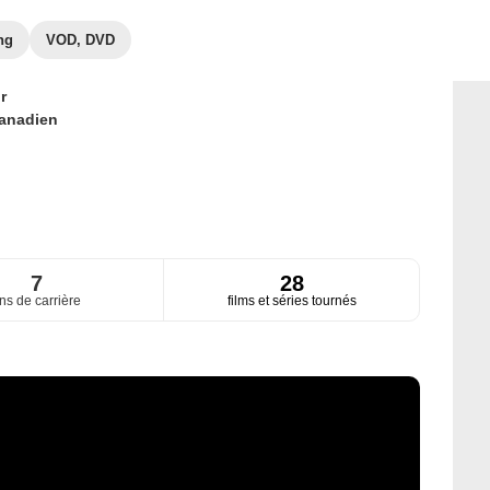
ng
VOD, DVD
r
anadien
7
28
ns de carrière
films et séries tournés