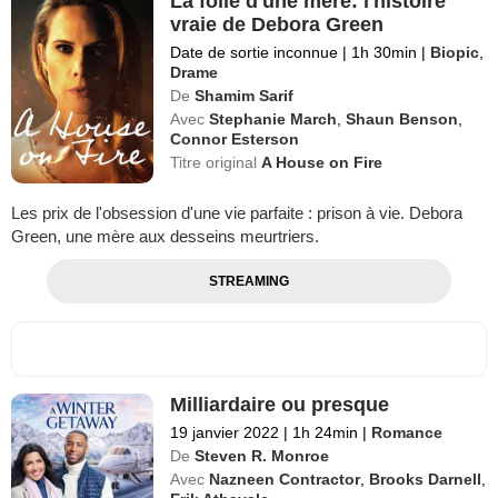
La folie d'une mère: l'histoire
vraie de Debora Green
Date de sortie inconnue
|
1h 30min
|
Biopic
,
Drame
De
Shamim Sarif
Avec
Stephanie March
,
Shaun Benson
,
Connor Esterson
Titre original
A House on Fire
Les prix de l'obsession d'une vie parfaite : prison à vie. Debora
Green, une mère aux desseins meurtriers.
STREAMING
Milliardaire ou presque
19 janvier 2022
|
1h 24min
|
Romance
De
Steven R. Monroe
Avec
Nazneen Contractor
,
Brooks Darnell
,