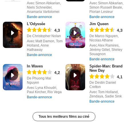
Avec Simon Abkarian,
Avec Simon Abkarian,
Niels Schneider,
Simon Russell Beale,
Anamaria Vartolomei
Florian Lesieur
Bande-annonce
Bande-annonce
L'Odyssée
Jim Queen
4,3
4,3
De Christopher Nolan
De Marco Nguyen,
Nicolas Athane
Avec Matt Damon, Tom
Holland, Anne
Avec Alex Ramires,
Hathaway
Jérémy Gillet, Shirley
Souagnon
Bande-annonce
Bande-annonce
In Waves
Spider-Man: Brand
New Day
4,2
4,1
De Phuong Mai
Nguyen
De Destin Daniel
Cretton
Avec Lyna Khoudri,
Paul Kircher, Rio Vega
Avec Tom Holland,
Zendaya, Sadie Sink
Bande-annonce
Bande-annonce
Tous les meilleurs films au ciné