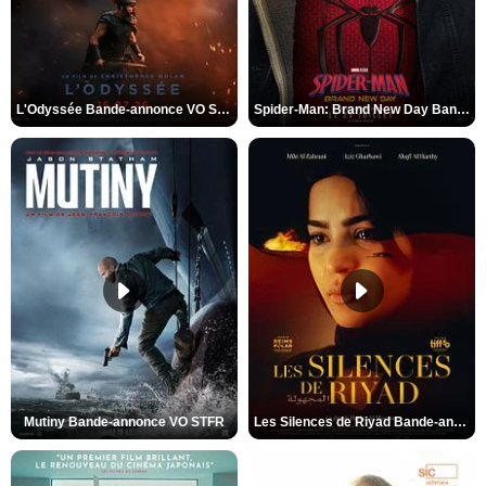
L'Odyssée Bande-annonce VO STFR
Spider-Man: Brand New Day Bande-annonce VO STFR
Mutiny Bande-annonce VO STFR
Les Silences de Riyad Bande-annonce VO STFR