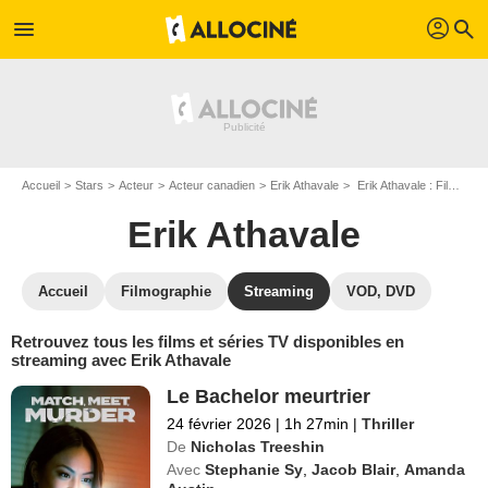
profil
menu
search
Accueil
Stars
Acteur
Acteur canadien
Erik Athavale
Erik Athavale : Films et séries online
Erik Athavale
Accueil
Filmographie
Streaming
VOD, DVD
Retrouvez tous les films et séries TV disponibles en
streaming avec Erik Athavale
Le Bachelor meurtrier
24 février 2026
|
1h 27min
|
Thriller
De
Nicholas Treeshin
Avec
Stephanie Sy
,
Jacob Blair
,
Amanda