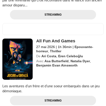
par une revenante qui croit reconnaître dans le fiancé son ancien
amour disparu...
STREAMING
All Fun And Games
27 mai 2026
|
1h 36min
|
Epouvante-
horreur
,
Thriller
De
Ari Costa
,
Eren Celeboğlu
Avec
Asa Butterfield
,
Natalia Dyer
,
Benjamin Evan Ainsworth
Les aventures d'un frère et d'une soeur embarqués dans un jeu
démoniaque.
STREAMING