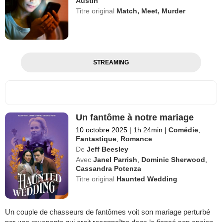
Austin
Titre original
Match, Meet, Murder
STREAMING
Un fantôme à notre mariage
10 octobre 2025
|
1h 24min
|
Comédie
,
Fantastique
,
Romance
De
Jeff Beesley
Avec
Janel Parrish
,
Dominic Sherwood
,
Cassandra Potenza
Titre original
Haunted Wedding
Un couple de chasseurs de fantômes voit son mariage perturbé