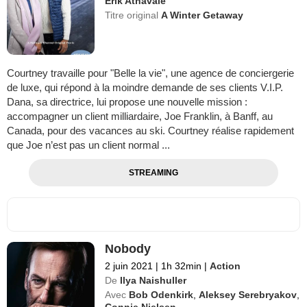
Erik Athavale
Titre original
A Winter Getaway
Courtney travaille pour "Belle la vie", une agence de conciergerie
de luxe, qui répond à la moindre demande de ses clients V.I.P.
Dana, sa directrice, lui propose une nouvelle mission :
accompagner un client milliardaire, Joe Franklin, à Banff, au
Canada, pour des vacances au ski. Courtney réalise rapidement
que Joe n’est pas un client normal ...
STREAMING
Nobody
2 juin 2021
|
1h 32min
|
Action
De
Ilya Naishuller
Avec
Bob Odenkirk
,
Aleksey Serebryakov
,
Connie Nielsen