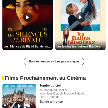
Les Silences de Riyad Bande-annonce VO STFR
Les Matins merveilleux Bande-annonce VF
Bandes-annonces à ne pas manquer
Films Prochainement au Cinéma
Tombé du ciel
de Mohamed Hamidi
avec Ilyes Djadel, Josiane Balasko
Film - Comédie
Bande-annonce