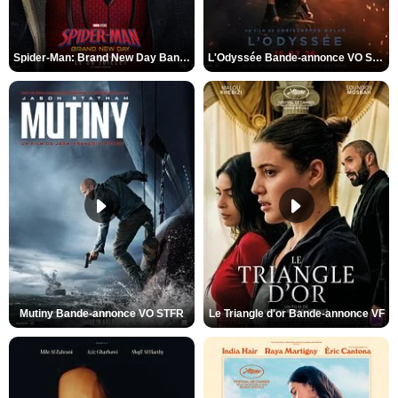
Spider-Man: Brand New Day Bande-annonce VO STFR
L'Odyssée Bande-annonce VO STFR
Mutiny Bande-annonce VO STFR
Le Triangle d'or Bande-annonce VF