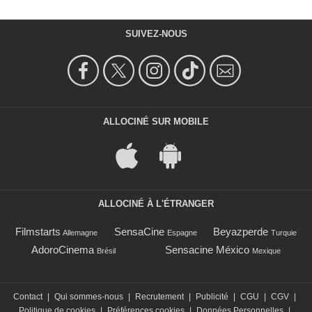
SUIVEZ-NOUS
ALLOCINÉ SUR MOBILE
ALLOCINÉ À L'ÉTRANGER
Filmstarts
SensaCine
Beyazperde
Allemagne
Espagne
Turquie
AdoroCinema
Sensacine México
Brésil
Mexique
Contact
|
Qui sommes-nous
|
Recrutement
|
Publicité
|
CGU
|
CGV
|
Politique de cookies
|
Préférences cookies
|
Données Personnelles
|