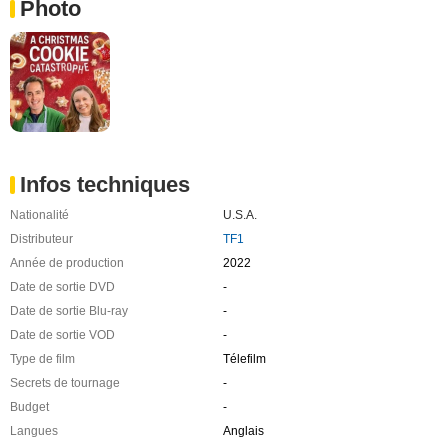
Photo
Infos techniques
Nationalité
U.S.A.
Distributeur
TF1
Année de production
2022
Date de sortie DVD
-
Date de sortie Blu-ray
-
Date de sortie VOD
-
Type de film
Télefilm
Secrets de tournage
-
Budget
-
Langues
Anglais