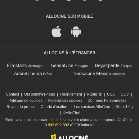
ALLOCINÉ SUR MOBILE
ALLOCINÉ À L'ÉTRANGER
Filmstarts
SensaCine
Beyazperde
Allemagne
Espagne
Turquie
AdoroCinema
Sensacine México
Brésil
Mexique
Contact
|
Qui sommes-nous
|
Recrutement
|
Publicité
|
CGU
|
CGV
|
Politique de cookies
|
Préférences cookies
|
Données Personnelles
|
Revue de presse
|
Charte d'écriture
|
Les services AlloCiné
|
Gérer Utiq
|
©AlloCiné
Retrouvez tous les horaires et infos de votre cinéma sur le numéro AlloCiné :
0 892 892 892
(0,90€/minute)