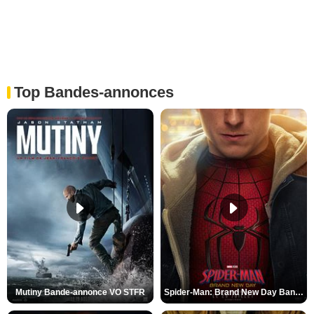
Top Bandes-annonces
Mutiny Bande-annonce VO STFR
Spider-Man: Brand New Day Bande-annonce VO STFR