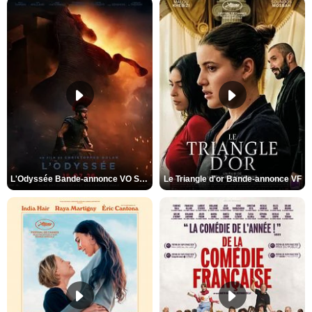
L'Odyssée Bande-annonce VO STFR
Le Triangle d'or Bande-annonce VF