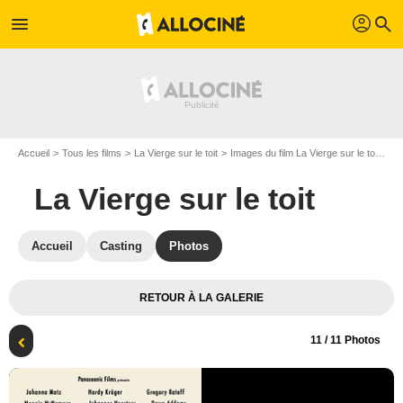
profil
menu
search
Accueil
Tous les films
La Vierge sur le toit
Images du film La Vierge sur le toit
Af
La Vierge sur le toit
Accueil
Casting
Photos
RETOUR À LA GALERIE
11
/ 11 Photos