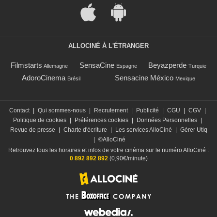
ALLOCINÉ À L'ÉTRANGER
Filmstarts
SensaCine
Beyazperde
Allemagne
Espagne
Turquie
AdoroCinema
Sensacine México
Brésil
Mexique
Contact
|
Qui sommes-nous
|
Recrutement
|
Publicité
|
CGU
|
CGV
|
Politique de cookies
|
Préférences cookies
|
Données Personnelles
|
Revue de presse
|
Charte d'écriture
|
Les services AlloCiné
|
Gérer Utiq
|
©AlloCiné
Retrouvez tous les horaires et infos de votre cinéma sur le numéro AlloCiné :
0 892 892 892
(0,90€/minute)