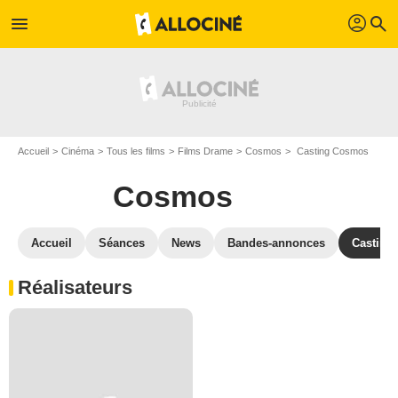
profil
menu
search
Accueil
Cinéma
Tous les films
Films Drame
Cosmos
Casting Cosmos
Cosmos
Accueil
Séances
News
Bandes-annonces
Casting
Réalisateurs