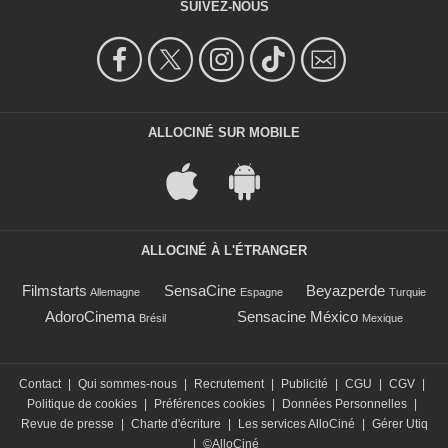
SUIVEZ-NOUS
ALLOCINÉ SUR MOBILE
ALLOCINÉ À L'ÉTRANGER
Filmstarts
SensaCine
Beyazperde
Allemagne
Espagne
Turquie
AdoroCinema
Sensacine México
Brésil
Mexique
Contact
|
Qui sommes-nous
|
Recrutement
|
Publicité
|
CGU
|
CGV
|
Politique de cookies
|
Préférences cookies
|
Données Personnelles
|
Revue de presse
|
Charte d'écriture
|
Les services AlloCiné
|
Gérer Utiq
|
©AlloCiné