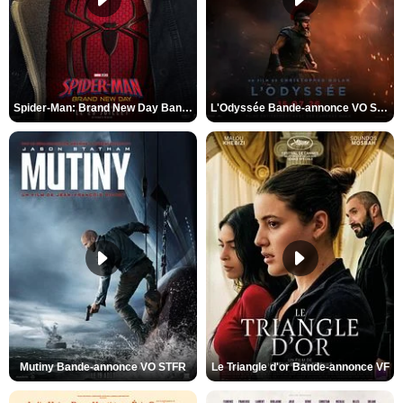
Spider-Man: Brand New Day Bande-annonce VO STFR
L'Odyssée Bande-annonce VO STFR
Mutiny Bande-annonce VO STFR
Le Triangle d'or Bande-annonce VF