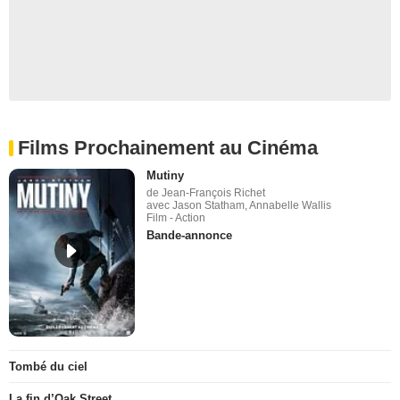
Films Prochainement au Cinéma
Mutiny
de Jean-François Richet
avec Jason Statham, Annabelle Wallis
Film - Action
Bande-annonce
Tombé du ciel
La fin d’Oak Street