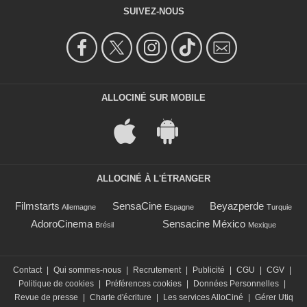
SUIVEZ-NOUS
ALLOCINÉ SUR MOBILE
ALLOCINÉ À L'ÉTRANGER
Filmstarts
SensaCine
Beyazperde
Allemagne
Espagne
Turquie
AdoroCinema
Sensacine México
Brésil
Mexique
Contact
|
Qui sommes-nous
|
Recrutement
|
Publicité
|
CGU
|
CGV
|
Politique de cookies
|
Préférences cookies
|
Données Personnelles
|
Revue de presse
|
Charte d'écriture
|
Les services AlloCiné
|
Gérer Utiq