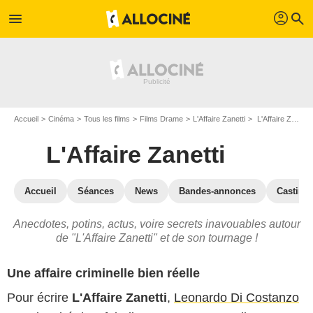
profil
menu
search
Accueil
Cinéma
Tous les films
Films Drame
L'Affaire Zanetti
L'Affaire Zanetti : les secrets du tournage
L'Affaire Zanetti
Accueil
Séances
News
Bandes-annonces
Casting
Anecdotes, potins, actus, voire secrets inavouables autour
de "L'Affaire Zanetti" et de son tournage !
Une affaire criminelle bien réelle
Pour écrire
L'Affaire Zanetti
,
Leonardo Di Costanzo