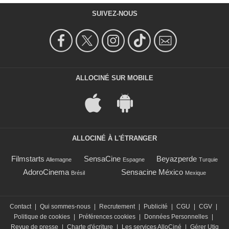
SUIVEZ-NOUS
ALLOCINÉ SUR MOBILE
ALLOCINÉ À L'ÉTRANGER
Filmstarts
SensaCine
Beyazperde
Allemagne
Espagne
Turquie
AdoroCinema
Sensacine México
Brésil
Mexique
Contact
|
Qui sommes-nous
|
Recrutement
|
Publicité
|
CGU
|
CGV
|
Politique de cookies
|
Préférences cookies
|
Données Personnelles
|
Revue de presse
|
Charte d'écriture
|
Les services AlloCiné
|
Gérer Utiq