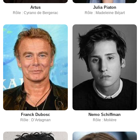
Artus
Julia Piaton
Rôle : Cyrano de Bergerac
Rôle : Madeleine Béjart
Franck Dubosc
Nemo Schiffman
Rôle : D’Artagnan
Rôle : Molière