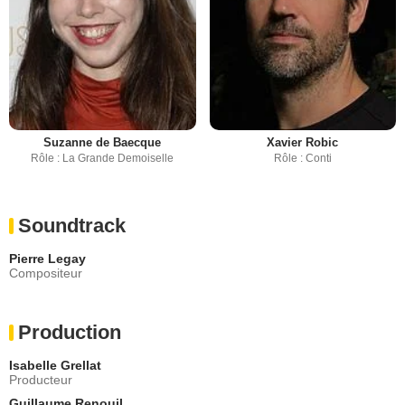
Suzanne de Baecque
Xavier Robic
Rôle : La Grande Demoiselle
Rôle : Conti
Soundtrack
Pierre Legay
Compositeur
Production
Isabelle Grellat
Producteur
Guillaume Renouil