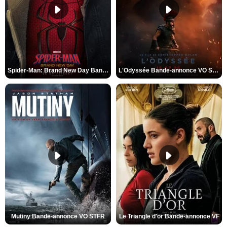
Spider-Man: Brand New Day Bande-annonce VO STFR
L'Odyssée Bande-annonce VO STFR
Mutiny Bande-annonce VO STFR
Le Triangle d'or Bande-annonce VF