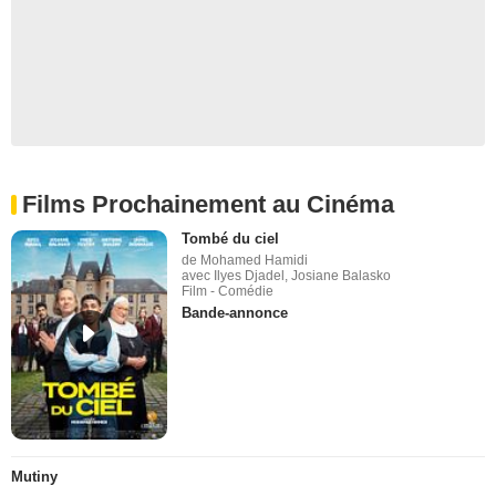
Films Prochainement au Cinéma
Tombé du ciel
de Mohamed Hamidi
avec Ilyes Djadel, Josiane Balasko
Film - Comédie
Bande-annonce
Mutiny