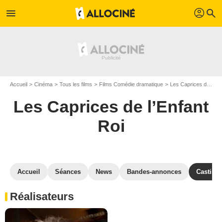
profil
menu
search
Accueil
Cinéma
Tous les films
Films Comédie dramatique
Les Caprices de l’Enfant Roi
Les Caprices de l’Enfant
Roi
Accueil
Séances
News
Bandes-annonces
Casting
Réalisateurs