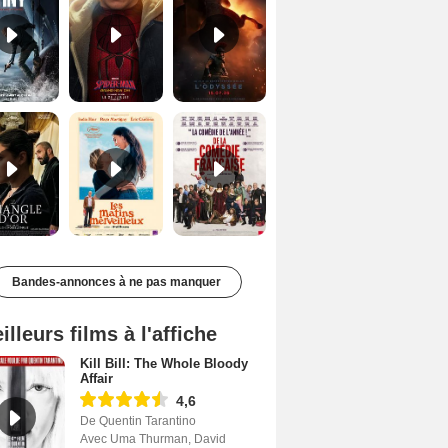
Le Triangle d'or Bande-annonce VF
Les Matins merveilleux Bande-annonce VF
De la Comédie-Française Teaser VF
Bandes-annonces à ne pas manquer
illeurs films à l'affiche
Kill Bill: The Whole Bloody
Affair
4,6
De Quentin Tarantino
Avec Uma Thurman, David