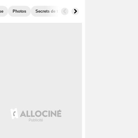
se
Photos
Secrets de tournage
Box Office
Récompense