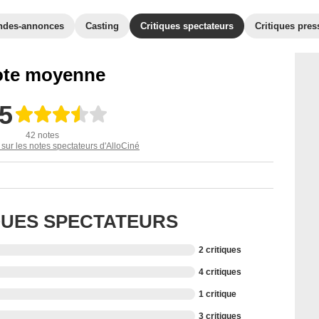
ndes-annonces
Casting
Critiques spectateurs
Critiques pres
te moyenne
,5
42 notes
 sur les notes spectateurs d'AlloCiné
IQUES SPECTATEURS
2 critiques
4 critiques
1 critique
3 critiques