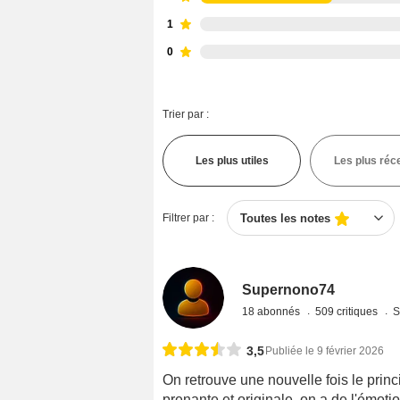
1
0
Trier par :
Les plus utiles
Les plus réc
Filtrer par :
Toutes les notes
Supernono74
18 abonnés
509 critiques
S
3,5
Publiée le 9 février 2026
On retrouve une nouvelle fois le princip
prenante et originale, on a de l'émot