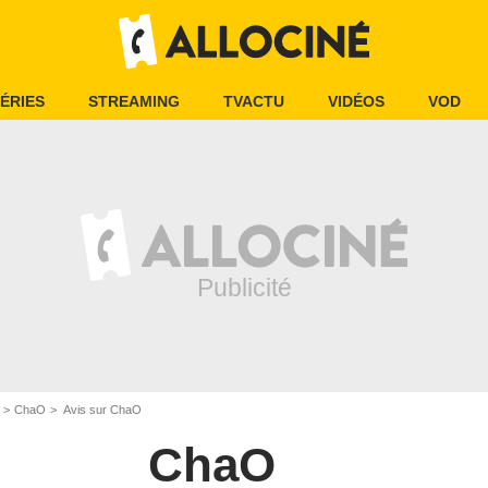
ÉRIES
STREAMING
TVACTU
VIDÉOS
VOD
ChaO
Avis sur ChaO
ChaO