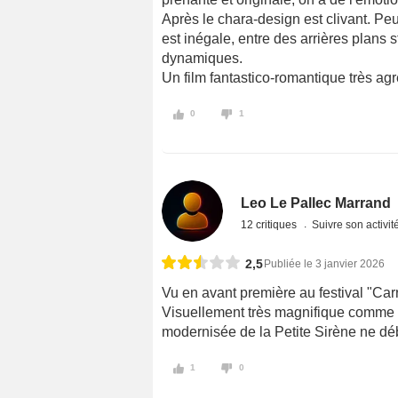
Après le chara-design est clivant. Pe
est inégale, entre des arrières plans
dynamiques.
Un film fantastico-romantique très agr
0
1
Leo Le Pallec Marrand
12 critiques
Suivre son activit
2,5
Publiée le 3 janvier 2026
Vu en avant première au festival "Ca
Visuellement très magnifique comme to
modernisée de la Petite Sirène ne dé
1
0