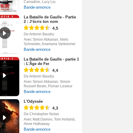
Carradine, Lucy Liu
Bande-annonce
La Bataille de Gaulle - Partie
2 : J’écris ton nom
4,5
De Antonin Baudry
Avec Simon Abkarian, Niels
Schneider, Anamaria Vartolomei
Bande-annonce
La Bataille de Gaulle - partie 1
: L'Âge de Fer
4,4
De Antonin Baudry
Avec Simon Abkarian, Simon
Russell Beale, Florian Lesieur
Bande-annonce
L'Odyssée
4,3
De Christopher Nolan
Avec Matt Damon, Tom Holland,
Anne Hathaway
Bande-annonce