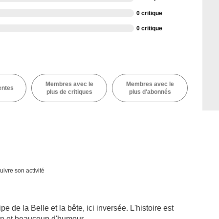
0 critique
0 critique
Membres avec le
Membres avec le
entes
plus de critiques
plus d'abonnés
uivre son activité
e de la Belle et la bête, ici inversée. L'histoire est
ion et beaucoup d'humour.