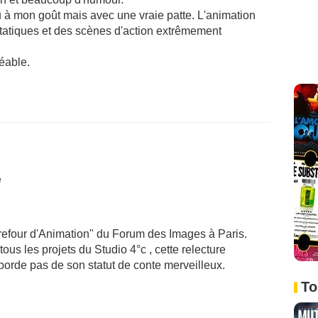
u à mon goût mais avec une vraie patte. L'animation
 statiques et des scènes d'action extrêmement
éable.
é
rrefour d'Animation" du Forum des Images à Paris.
us les projets du Studio 4°c , cette relecture
borde pas de son statut de conte merveilleux.
To