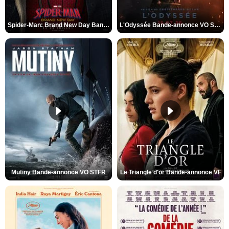
Spider-Man: Brand New Day Bande-annonce VO STFR
L'Odyssée Bande-annonce VO STFR
Mutiny Bande-annonce VO STFR
Le Triangle d'or Bande-annonce VF