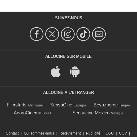
SUIVEZ-NOUS
ALLOCINÉ SUR MOBILE
ALLOCINÉ À L'ÉTRANGER
Filmstarts
SensaCine
Beyazperde
Allemagne
Espagne
Turquie
AdoroCinema
Sensacine México
Brésil
Mexique
Contact
|
Qui sommes-nous
|
Recrutement
|
Publicité
|
CGU
|
CGV
|