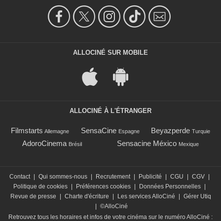
ALLOCINÉ SUR MOBILE
ALLOCINÉ À L'ÉTRANGER
Filmstarts
SensaCine
Beyazperde
Allemagne
Espagne
Turquie
AdoroCinema
Sensacine México
Brésil
Mexique
Contact
|
Qui sommes-nous
|
Recrutement
|
Publicité
|
CGU
|
CGV
|
Politique de cookies
|
Préférences cookies
|
Données Personnelles
|
Revue de presse
|
Charte d'écriture
|
Les services AlloCiné
|
Gérer Utiq
|
©AlloCiné
Retrouvez tous les horaires et infos de votre cinéma sur le numéro AlloCiné :