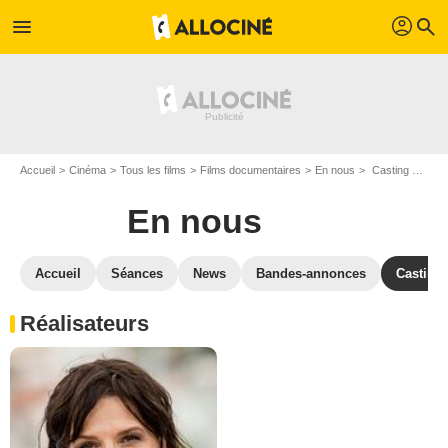
profil
menu
search
Accueil
Cinéma
Tous les films
Films documentaires
En nous
Casting En nous
En nous
Accueil
Séances
News
Bandes-annonces
Casting
Réalisateurs