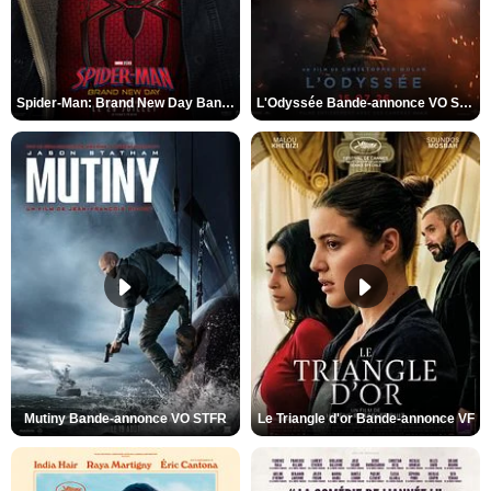
Spider-Man: Brand New Day Bande-annonce VO STFR
L'Odyssée Bande-annonce VO STFR
Mutiny Bande-annonce VO STFR
Le Triangle d'or Bande-annonce VF