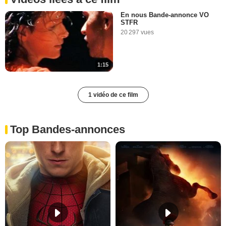
En nous Bande-annonce VO
STFR
20 297 vues
1:15
1 vidéo de ce film
Top Bandes-annonces