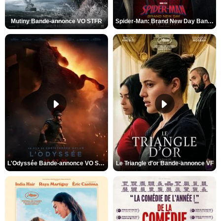
Mutiny Bande-annonce VO STFR
Spider-Man: Brand New Day Bande-annonce VO STFR
L'Odyssée Bande-annonce VO STFR
Le Triangle d'or Bande-annonce VF