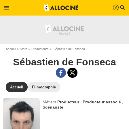
profil
menu
search
Accueil
Stars
Producteurs
Sébastien de Fonseca
Sébastien de Fonseca
Accueil
Filmographie
Métiers
Producteur
,
Producteur associé
,
Scénariste