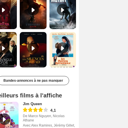
Le Triangle d'or Bande-annonce VF
Les Silences de Riyad Bande-annonce VO STFR
Les Matins merveilleux Bande-annonce VF
Bandes-annonces à ne pas manquer
illeurs films à l'affiche
Jim Queen
4,1
De Marco Nguyen, Nicolas
Athane
Avec Alex Ramires, Jérémy Gillet,