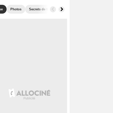
se
Photos
Secrets de tournage
Box Office