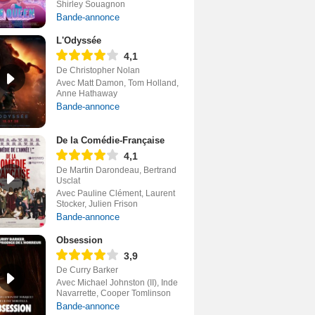
Shirley Souagnon
Bande-annonce
L'Odyssée
4,1
De Christopher Nolan
Avec Matt Damon, Tom Holland,
Anne Hathaway
Bande-annonce
De la Comédie-Française
4,1
De Martin Darondeau, Bertrand
Usclat
Avec Pauline Clément, Laurent
Stocker, Julien Frison
Bande-annonce
Obsession
3,9
De Curry Barker
Avec Michael Johnston (II), Inde
Navarrette, Cooper Tomlinson
Bande-annonce