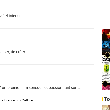
if et intense.
anser, de créer.
 un premier film sensuel, et passionnant sur la
To
site
Franceinfo Culture