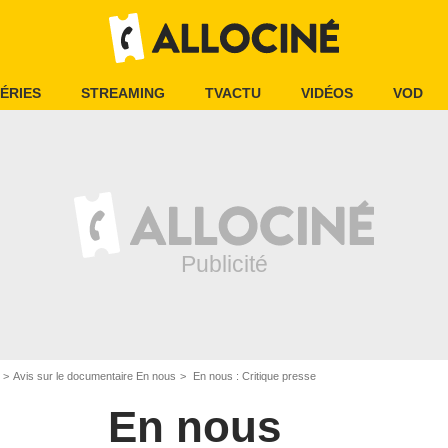
ÉRIES
STREAMING
TVACTU
VIDÉOS
VOD
Avis sur le documentaire En nous
En nous : Critique presse
En nous