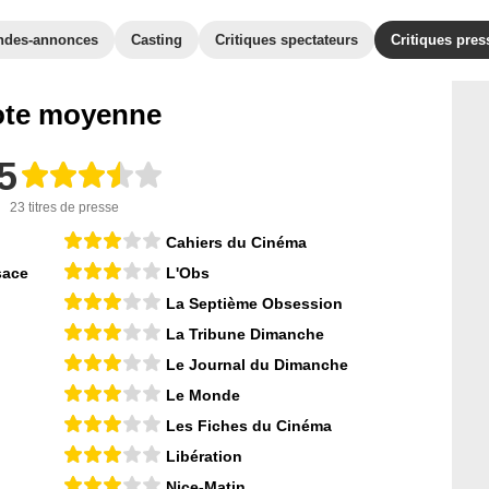
ndes-annonces
Casting
Critiques spectateurs
Critiques pres
te moyenne
5
23 titres de presse
Cahiers du Cinéma
sace
L'Obs
La Septième Obsession
La Tribune Dimanche
Le Journal du Dimanche
Le Monde
Les Fiches du Cinéma
Libération
Nice-Matin