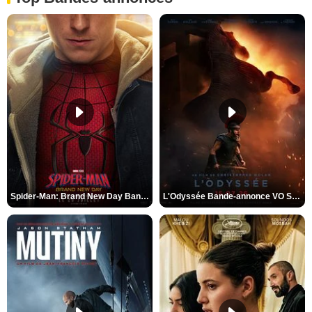
Spider-Man: Brand New Day Bande-annonce VO STFR
L'Odyssée Bande-annonce VO STFR