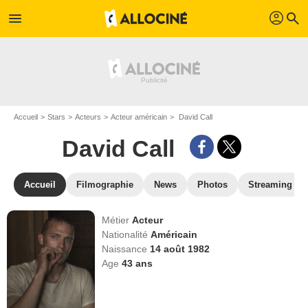
profil
menu
search
Accueil
Stars
Acteurs
Acteur américain
David Call
David Call
Accueil
Filmographie
News
Photos
Streaming
Métier
Acteur
Nationalité
Américain
Naissance
14 août 1982
Age
43
ans