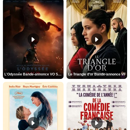
L'Odyssée Bande-annonce VO STFR
Le Triangle d'or Bande-annonce VF