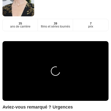
35
39
7
ans de carrière
films et séries tournés
prix
Aviez-vous remarqué ? Urgences