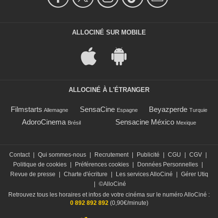
ALLOCINÉ SUR MOBILE
ALLOCINÉ À L'ÉTRANGER
Filmstarts
SensaCine
Beyazperde
Allemagne
Espagne
Turquie
AdoroCinema
Sensacine México
Brésil
Mexique
Contact
|
Qui sommes-nous
|
Recrutement
|
Publicité
|
CGU
|
CGV
|
Politique de cookies
|
Préférences cookies
|
Données Personnelles
|
Revue de presse
|
Charte d'écriture
|
Les services AlloCiné
|
Gérer Utiq
|
©AlloCiné
Retrouvez tous les horaires et infos de votre cinéma sur le numéro AlloCiné :
0 892 892 892
(0,90€/minute)