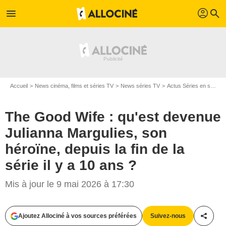
profil
menu
search
Accueil
News cinéma, films et séries TV
News séries TV
Actus Séries en streaming
The Good Wife : qu'est devenue
Julianna Margulies, son
héroïne, depuis la fin de la
série il y a 10 ans ?
Mis à jour le 9 mai 2026 à 17:30
Ajoutez Allociné à vos sources préférées
Suivez-nous
Partag