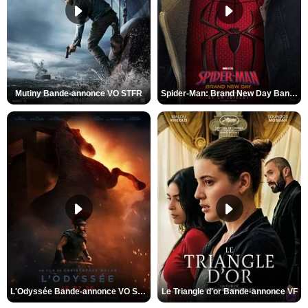
Mutiny Bande-annonce VO STFR
Spider-Man: Brand New Day Bande-annonce VO STFR
L'Odyssée Bande-annonce VO STFR
Le Triangle d'or Bande-annonce VF