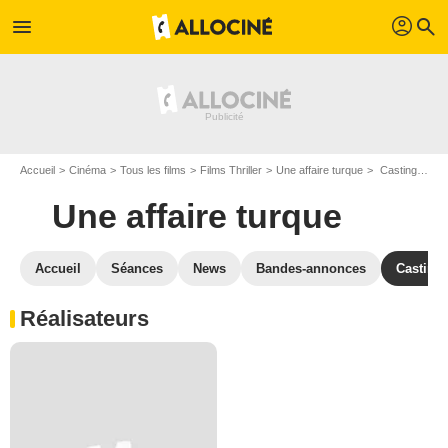
profil
menu
search
Accueil
Cinéma
Tous les films
Films Thriller
Une affaire turque
Casting Une affaire turque
Une affaire turque
Accueil
Séances
News
Bandes-annonces
Casting
Réalisateurs