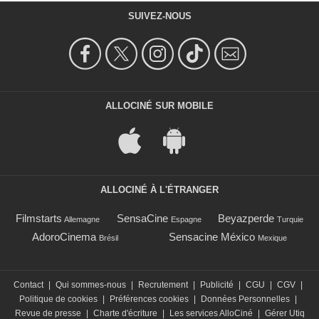
SUIVEZ-NOUS
ALLOCINÉ SUR MOBILE
ALLOCINÉ À L'ÉTRANGER
Filmstarts
SensaCine
Beyazperde
Allemagne
Espagne
Turquie
AdoroCinema
Sensacine México
Brésil
Mexique
Contact
|
Qui sommes-nous
|
Recrutement
|
Publicité
|
CGU
|
CGV
|
Politique de cookies
|
Préférences cookies
|
Données Personnelles
|
Revue de presse
|
Charte d'écriture
|
Les services AlloCiné
|
Gérer Utiq